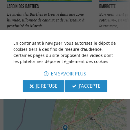
Jardin des Barthes
Biarrotte
Le Jardin des Barthes se trouve dans une zone
Son nom vient pro
humide, sillonnée de canaux et de ruisseaux, à
rotarum», en référ
proximité du Marais ...
la traverse, ...
3,0 km - Saubrigues
6,4 km - B
En continuant à naviguer, vous autorisez le dépôt de
cookies tiers à des fins de
mesure d'audience
.
Certaines pages du site proposent des
vidéos
dont
les plateformes déposent également des cookies.
EN SAVOIR PLUS
JE REFUSE
J'ACCEPTE