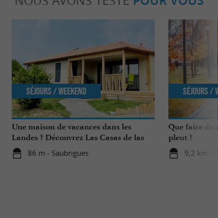
NOUS AVONS TESTÉ
POUR VOUS
Séjours / Weekend
Séjours /
Une maison de vacances dans les
Que faire dan
Landes ? Découvrez Las Casas de las
pleut ?
Lanas à Saubrigues !
86 m - Saubrigues
9,2 km - 