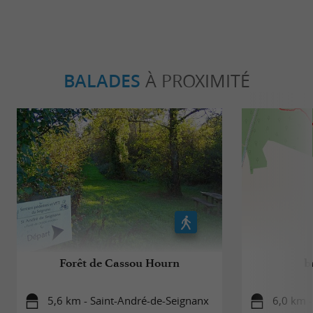
BALADES
À PROXIMITÉ
Forêt de Cassou Hourn
b
5,6 km - Saint-André-de-Seignanx
6,0 km 