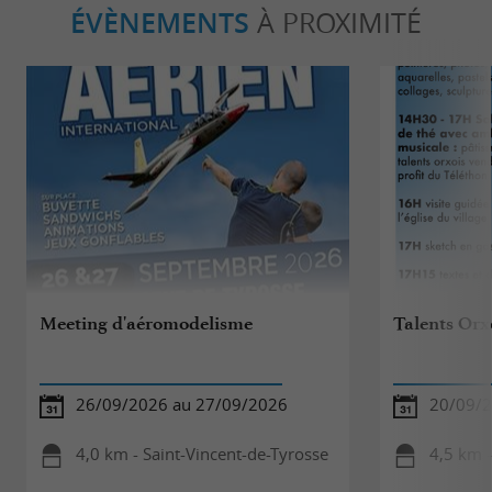
ÉVÈNEMENTS
À PROXIMITÉ
Meeting d'aéromodelisme
Talents Orx
26/09/2026 au 27/09/2026
20/09/
4,0 km - Saint-Vincent-de-Tyrosse
4,5 km 