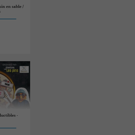
sin en sable /
s
uctibles -