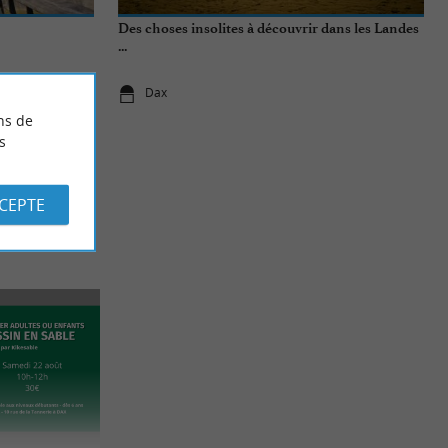
Des choses insolites à découvrir dans les Landes
...
Dax
ns de
s
CCEPTE