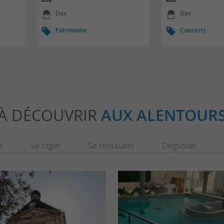
Dax
Dax
Patrimoine
Concerts
À DÉCOUVRIR
AUX ALENTOUR
r
Se loger
Se restaurer
Déguster