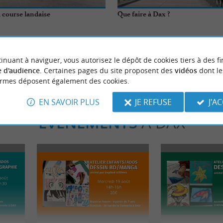
a course landaise
Que faire à Dax ?
Dax
inuant à naviguer, vous autorisez le dépôt de cookies tiers à des fi
 d'audience
. Certaines pages du site proposent des
vidéos
dont le
ormes déposent également des cookies.
EN SAVOIR PLUS
JE REFUSE
J'A
ÉVÈNEMENTS
À DAX