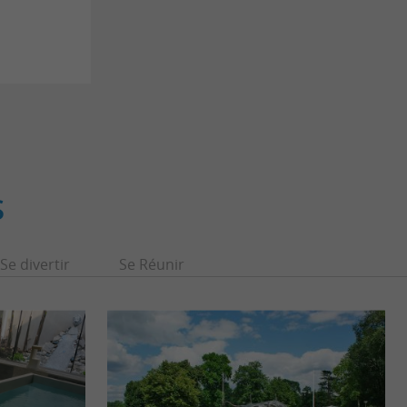
S
Se divertir
Se Réunir