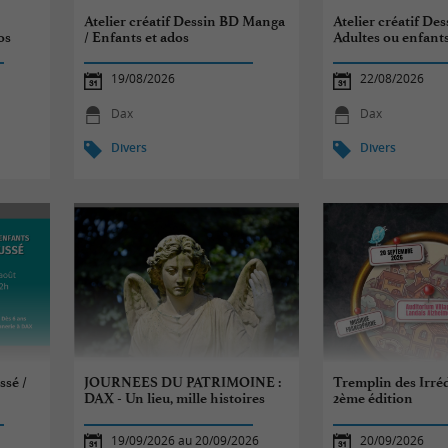
Atelier créatif Dessin BD Manga
Atelier créatif Des
os
/ Enfants et ados
Adultes ou enfant
19/08/2026
22/08/2026
Dax
Dax
Divers
Divers
ssé /
JOURNEES DU PATRIMOINE :
Tremplin des Irréd
DAX - Un lieu, mille histoires
2ème édition
19/09/2026 au 20/09/2026
20/09/2026