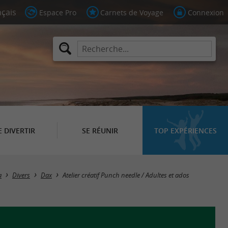
Espace Pro
Carnets de Voyage
Connexion
E DIVERTIR
SE RÉUNIR
TOP EXPÉRIENCES
a
Divers
Dax
Atelier créatif Punch needle / Adultes et ados