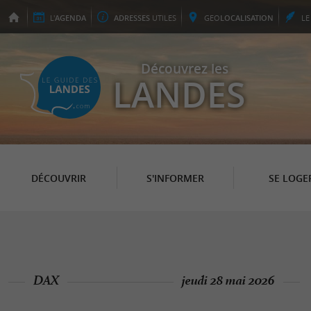
L'
AGENDA
ADRESSES
UTILES
GEO
LOCALISATION
L
Découvrez les
LANDES
DÉCOUVRIR
S'INFORMER
SE LOGE
DAX
jeudi 28 mai 2026