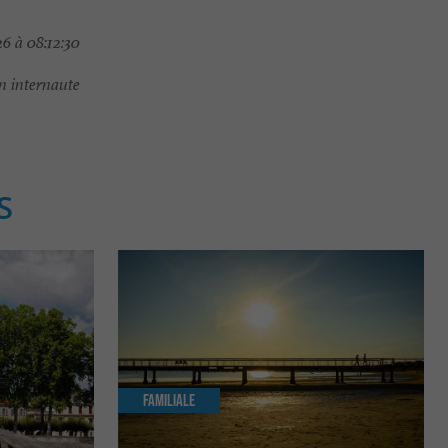
6 à 08:12:30
 internaute
S
Familiale