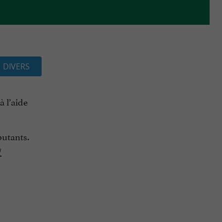
DIVERS
à l’aide
butants.
/