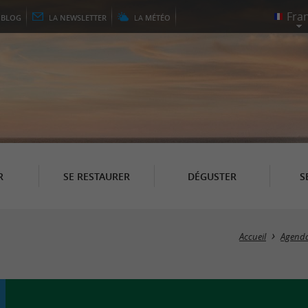
E
BLOG
LA
NEWSLETTER
LA
MÉTÉO
R
SE RESTAURER
DÉGUSTER
S
Accueil
Agend