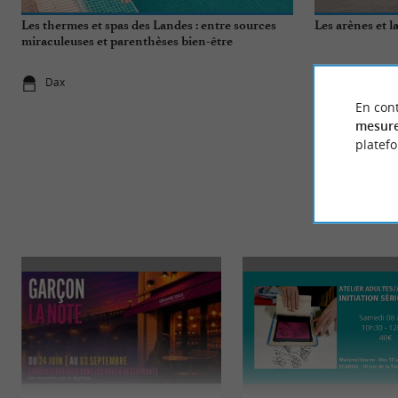
Les thermes et spas des Landes : entre sources
Les arènes et l
miraculeuses et parenthèses bien-être
Dax
Dax
En cont
mesure
platef