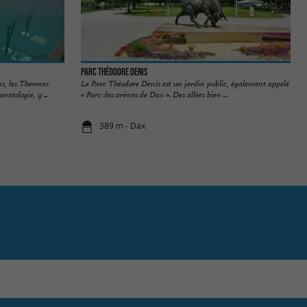
Parc Théodore Denis
ns, les Thermes
Le Parc Théodore Denis est un jardin public, également appelé
atologie, y ...
« Parc des arènes de Dax ». Des allées bien ...
389 m - Dax