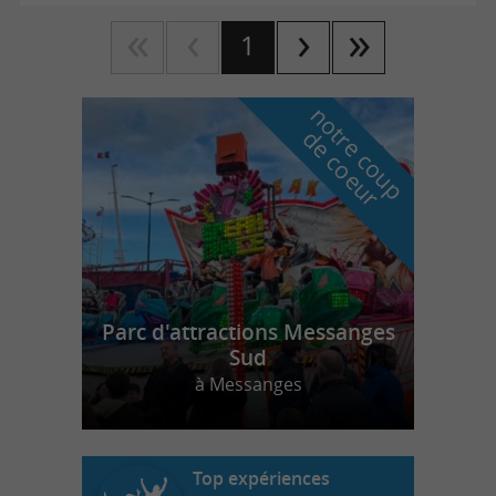
1
n
o
t
e
c
o
u
p
e
c
o
e
u
r
d
r
Parc d'attractions Messanges
Sud
à Messanges
Top expériences