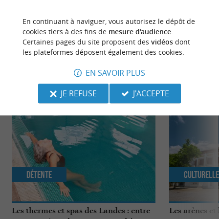
dernière mise à jour :
25/05/2026 à 10:08:33
En continuant à naviguer, vous autorisez le dépôt de
Source :
Evènement proposé par un internaute
cookies tiers à des fins de
mesure d'audience
.
Certaines pages du site proposent des
vidéos
dont
les plateformes déposent également des cookies.
EN SAVOIR PLUS
NOUS AVONS TESTÉ
POUR VOUS
JE REFUSE
J'ACCEPTE
Détente
Culturell
Les thermes et spas des Landes : entre
Les arènes et