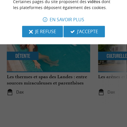
NOUS AVONS TESTÉ
POUR VOUS
Certaines pages du site proposent des
vidéos
dont
les plateformes déposent également des cookies.
EN SAVOIR PLUS
JE REFUSE
J'ACCEPTE
Détente
Culturell
Les thermes et spas des Landes : entre
Les arènes et
sources miraculeuses et parenthèses
bien-être
Dax
Dax