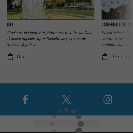
Dax
Cathédrale Notre
Plusieurs événements jalonnent l'histoire de Dax.
La cathédrale No
D'abord appelée Aqua Tarbellicae (les eaux de
connue sous le nom
Tarbelles) puis ...
emblématique du .
Dax
93 m - Da