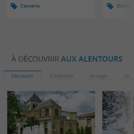
Concerts
Divers
À DÉCOUVRIR
AUX ALENTOURS
Découvrir
S'informer
Se loger
Se r