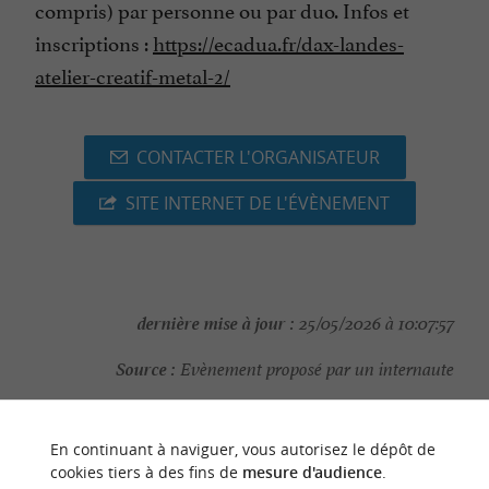
compris) par personne ou par duo. Infos et
inscriptions :
https://ecadua.fr/dax-landes-
atelier-creatif-metal-2/
CONTACTER L'ORGANISATEUR
SITE INTERNET DE L'ÉVÈNEMENT
dernière mise à jour :
25/05/2026 à 10:07:57
Source :
Evènement proposé par un internaute
En continuant à naviguer, vous autorisez le dépôt de
cookies tiers à des fins de
mesure d'audience
.