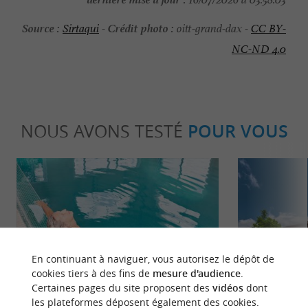
Source :
Crédit photo :
Sirtaqui
-
oitt-grand-dax -
CC BY-
NC-ND 4.0
NOUS AVONS TESTÉ
POUR VOUS
En continuant à naviguer, vous autorisez le dépôt de
Détente
Culturell
cookies tiers à des fins de
mesure d'audience
.
Certaines pages du site proposent des
vidéos
dont
les plateformes déposent également des cookies.