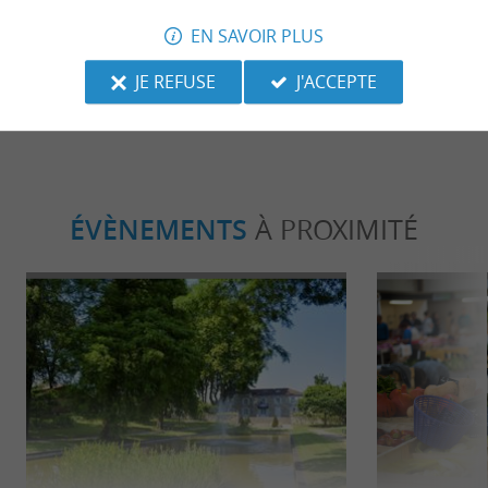
Les thermes et spas des Landes : entre
Les arènes et
sources miraculeuses et parenthèses
EN SAVOIR PLUS
bien-être
1,7 km - Dax
1,7 km - 
JE REFUSE
J'ACCEPTE
ÉVÈNEMENTS
À PROXIMITÉ