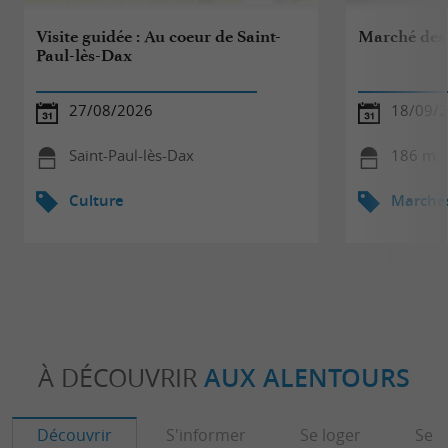
Visite guidée : Au coeur de Saint-
Marché des 
Paul-lès-Dax
27/08/2026
18/09/
Saint-Paul-lès-Dax
186 m - 
Culture
Marché
À DÉCOUVRIR
AUX ALENTOURS
Découvrir
S'informer
Se loger
Se r