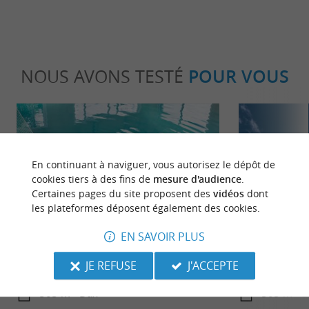
NOUS AVONS TESTÉ
POUR VOUS
En continuant à naviguer, vous autorisez le dépôt de
cookies tiers à des fins de
mesure d'audience
.
Certaines pages du site proposent des
vidéos
dont
Détente
Culturell
les plateformes déposent également des cookies.
EN SAVOIR PLUS
Les thermes et spas des Landes : entre
Les arènes et
JE REFUSE
J'ACCEPTE
sources miraculeuses et parenthèses
bien-être
505 m - Dax
505 m - 