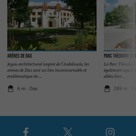
Arènes de Dax
Parc Théodore Den
Joyau architectural inspiré de l'Andalousie, les
Le Parc Théodore 
arènes de Dax sont un lieu incontournable et
également appelé 
emblématique du ...
allées bien ...
6 m - Dax
289 m - D