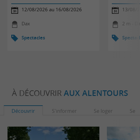
12/08/2026 au 16/08/2026
13/08/
Dax
2 m - D
Spectacles
Spectac
À DÉCOUVRIR
AUX ALENTOURS
Découvrir
S'informer
Se loger
Se r