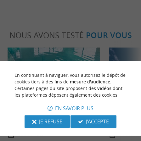
NOUS AVONS TESTÉ
POUR VOUS
En continuant à naviguer, vous autorisez le dépôt de
cookies tiers à des fins de
mesure d'audience
.
Certaines pages du site proposent des
vidéos
dont
Détente
Culturell
les plateformes déposent également des cookies.
EN SAVOIR PLUS
Les thermes et spas des Landes : entre
Les arènes et
JE REFUSE
J'ACCEPTE
sources miraculeuses et parenthèses
bien-être
506 m - Dax
506 m - 