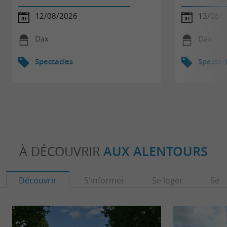
12/08/2026
13/08/
Dax
Dax
Spectacles
Spectac
À DÉCOUVRIR
AUX ALENTOURS
Découvrir
S'informer
Se loger
Se r