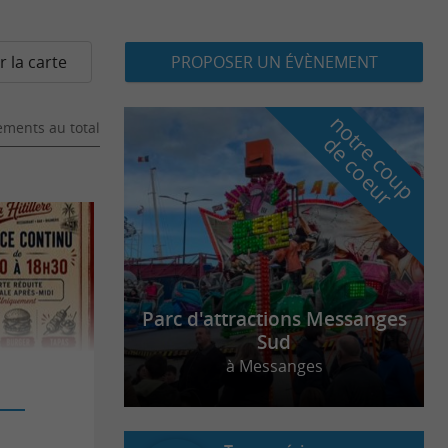
r la carte
PROPOSER UN ÉVÈNEMENT
n
o
t
e
c
o
u
p
e
c
o
e
u
ments au total
r
d
r
Parc d'attractions Messanges
Sud
à Messanges