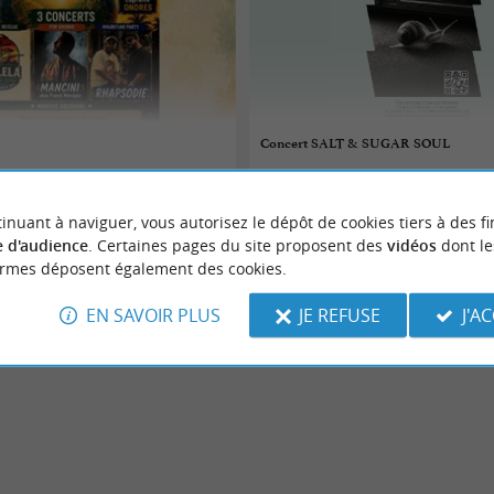
Concert SALT & SUGAR SOUL
07/08/2026
inuant à naviguer, vous autorisez le dépôt de cookies tiers à des fi
Tarnos
 d'audience
. Certaines pages du site proposent des
vidéos
dont le
ormes déposent également des cookies.
Concerts
EN SAVOIR PLUS
JE REFUSE
J'A