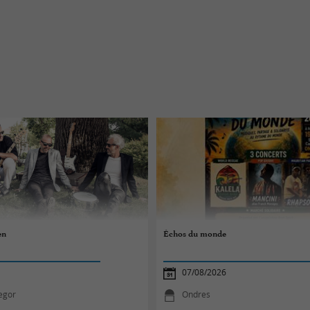
en
Échos du monde
07/08/2026
egor
Ondres