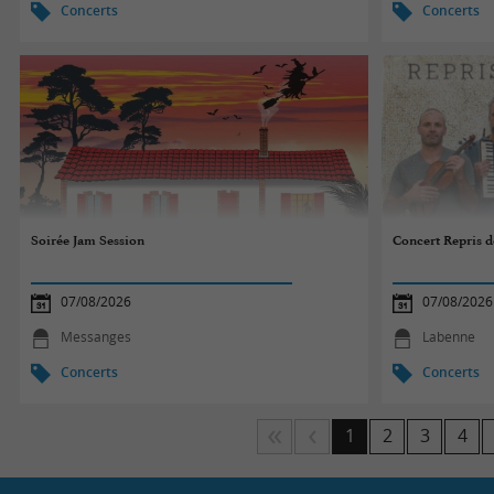
Concerts
Concerts
Soirée Jam Session
Concert Repris de
07/08/2026
07/08/2026
Messanges
Labenne
Concerts
Concerts
1
2
3
4