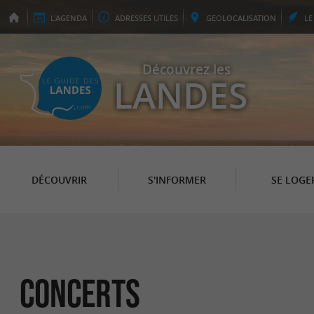
L'
AGENDA
ADRESSES
UTILES
GEO
LOCALISATION
L
Découvrez les
LANDES
DÉCOUVRIR
S'INFORMER
SE LOGE
Concerts