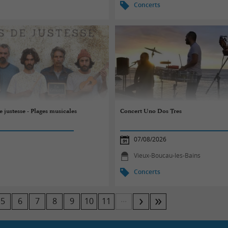
Concerts
 justesse - Plages musicales
Concert Uno Dos Tres
07/08/2026
Vieux-Boucau-les-Bains
Concerts
...
5
6
7
8
9
10
11