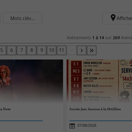
Mots clés...
Affiche
évènements
1 à 14
sur
269
évène
...
5
6
7
8
9
10
11
la Note
Soirée Jam Session à la Hitillère
07/08/2026