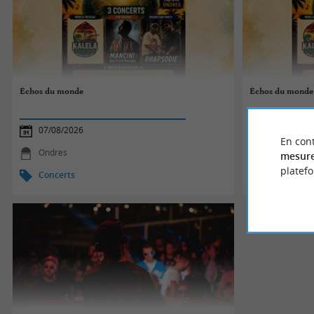
Échos du monde
Échos du monde
07/08/2026
07/08/2026
En cont
Ondres
Ondres
mesure
platef
Concerts
Concerts