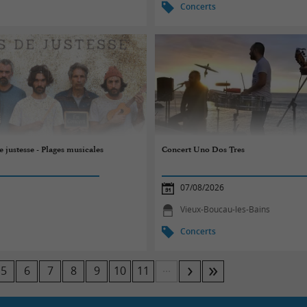
Concerts
 justesse - Plages musicales
Concert Uno Dos Tres
07/08/2026
Vieux-Boucau-les-Bains
Concerts
...
5
6
7
8
9
10
11