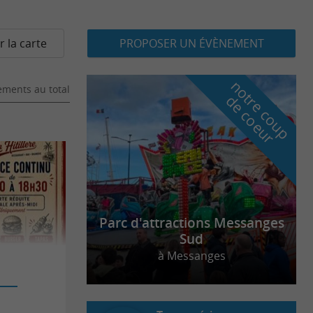
r la carte
PROPOSER UN ÉVÈNEMENT
n
o
t
e
c
o
u
p
e
c
o
e
u
ments au total
r
d
r
Parc d'attractions Messanges
Sud
à Messanges