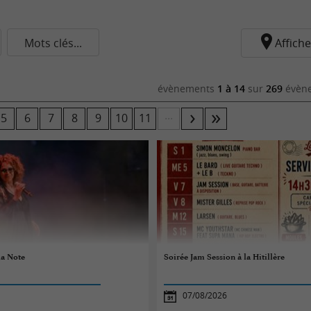
Mots clés...
Affiche
évènements
1 à 14
sur
269
évène
...
5
6
7
8
9
10
11
la Note
Soirée Jam Session à la Hitillère
07/08/2026