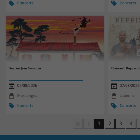
Concerts
Concerts
Soirée Jam Session
Concert Repris de
07/08/2026
07/08/2026
Messanges
Labenne
Concerts
Concerts
1
2
3
4