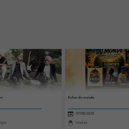
en
Échos du monde
07/08/2026
egor
Ondres