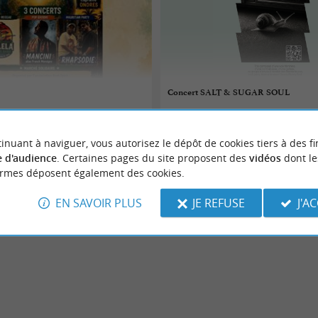
Concert SALT & SUGAR SOUL
07/08/2026
inuant à naviguer, vous autorisez le dépôt de cookies tiers à des fi
Tarnos
 d'audience
. Certaines pages du site proposent des
vidéos
dont le
ormes déposent également des cookies.
Concerts
EN SAVOIR PLUS
JE REFUSE
J'A