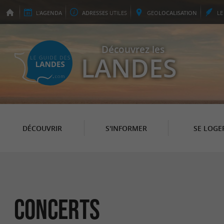
L'
AGENDA
ADRESSES
UTILES
GEO
LOCALISATION
L
Découvrez les
LANDES
DÉCOUVRIR
S'INFORMER
SE LOGE
Concerts