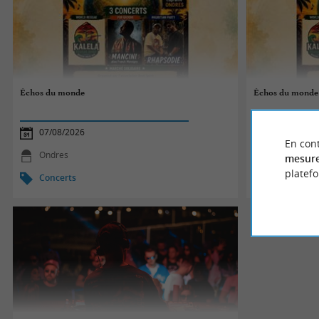
Échos du monde
Échos du monde
07/08/2026
07/08/2026
En cont
Ondres
Ondres
mesure
platef
Concerts
Concerts