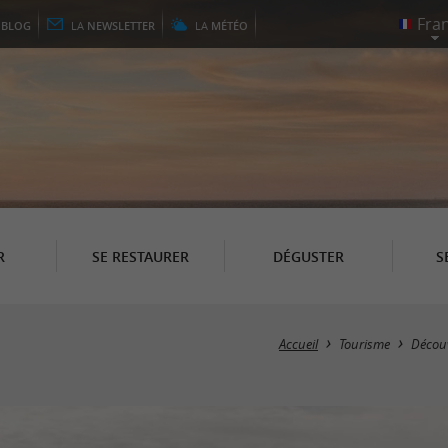
E
BLOG
LA
NEWSLETTER
LA
MÉTÉO
R
SE RESTAURER
DÉGUSTER
S
Accueil
Tourisme
Découv