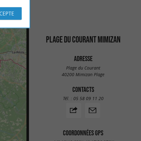
CCEPTE
PLAGE DU COURANT MIMIZAN
ADRESSE
Plage du Courant
40200 Mimizan Plage
CONTACTS
Tél. :
05 58 09 11 20
COORDONNÉES GPS