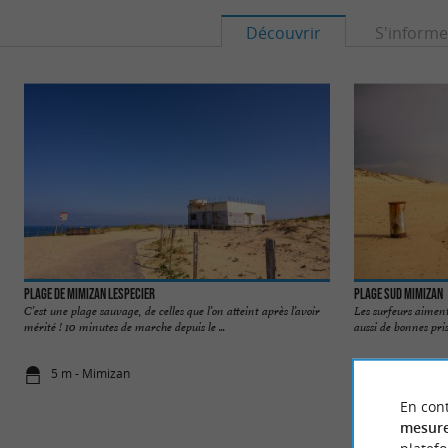
Découvrir
S'informe
Plage de Mimizan Lespecier
Plage Sud Mimizan
C’est une plage sauvage, de celles que l’on atteint après l’avoir
Les surfeurs aiment 
mérité ! 10 minutes de marche depuis le ...
aussi de bonnes prise
5 m - Mimizan
12 m - Mim
En cont
mesure