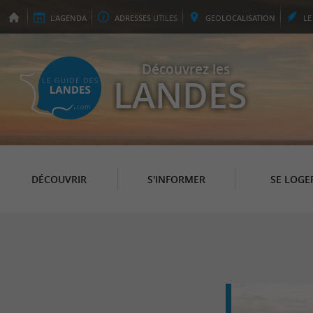
L'
AGENDA
ADRESSES
UTILES
GEO
LOCALISATION
L
Découvrez les
LANDES
DÉCOUVRIR
S'INFORMER
SE LOGE