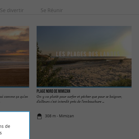
Se divertir
Se Réunir
Plage Nord de Mimizan
ussi comme ça qu’on
On y va plutôt pour surfer et pêcher que pour se baigner,
.
d’ailleurs c’est interdit près de l’embouchure ...
308 m - Mimizan
ns de
s