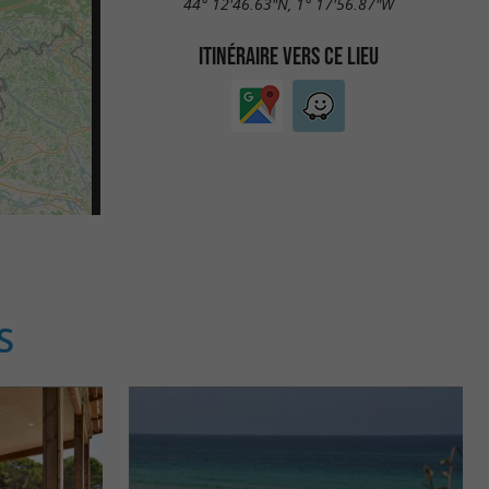
44° 12'46.63"N, 1° 17'56.87"W
ITINÉRAIRE VERS CE LIEU
S