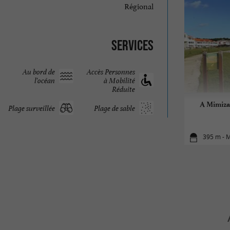
Régional
Services
Au bord de
Accès Personnes
l'océan
à Mobilité
Réduite
A Mimizan
Plage surveillée
Plage de sable
395 m - 