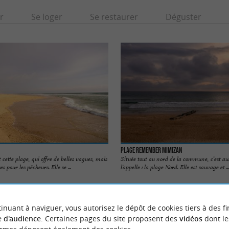
r
Se loger
Se restaurer
Déguster
Plage Remember Mimizan
cette plage, qui offre de belles vagues, mais
Située tout au nord de la commune, c’est a
s pour les pêcheurs. Elle se ...
l’appelle : la plage Nord. Elle est sauvage et ..
izan
57 m - Mimizan
inuant à naviguer, vous autorisez le dépôt de cookies tiers à des fi
 d'audience
. Certaines pages du site proposent des
vidéos
dont le