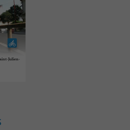
aint-Julien-
S