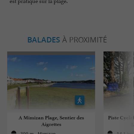
est pratiqué sur la plage.
BALADES
À PROXIMITÉ
A Mimizan Plage, Sentier des
Piste Cycla
Aigrettes
J
399 m - Mimizan
14,1 km 