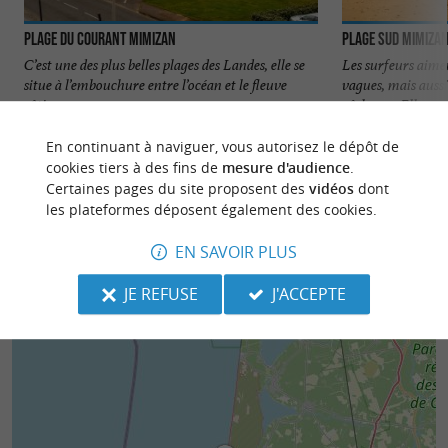
Plage du Courant Mimizan
Plage Sud Mimiza
C’est une des plus belles plages des Landes, elle se
Les surfeurs aiment
situe à l’embouchure entre l’océan et le fleuve
vagues, mais aussi
côtier ...
pêcheurs. Elle se ..
5 m - Mimizan
9 m - Mim
En continuant à naviguer, vous autorisez le dépôt de
cookies tiers à des fins de
mesure d'audience
.
Certaines pages du site proposent des
vidéos
dont
les plateformes déposent également des cookies.
EN SAVOIR PLUS
JE REFUSE
J'ACCEPTE