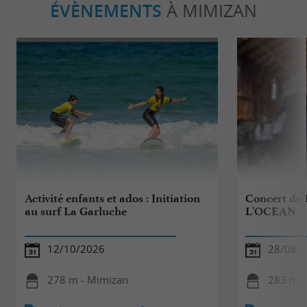
ÉVÈNEMENTS
À MIMIZAN
Activité enfants et ados : Initiation
Concert de
au surf La Garluche
L'OCEAN
12/10/2026
28/08/
278 m - Mimizan
283 m -