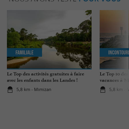
Familiale
Incontour
Le Top des activités gratuites à faire
Le Top 10 des
avec les enfants dans les Landes !
vacances à M
5,8 km - Mimizan
5,8 km - 