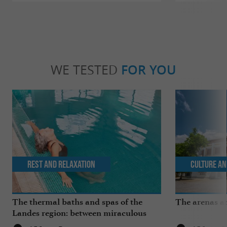
WE TESTED
FOR YOU
Rest and relaxation
Culture an
The thermal baths and spas of the
The arenas a
Landes region: between miraculous
springs and wellness breaks