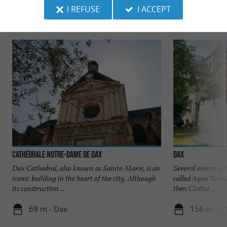
I REFUSE
I ACCEPT
Discover
Information
Accommodation
Cathédrale Notre-Dame de Dax
Dax
Dax Cathedral, also known as Sainte-Marie, is an
Several events mar
iconic building in the heart of the city. Although
called Aqua Tarbel
its construction ...
then Civitas ...
69 m - Dax
156 m - D