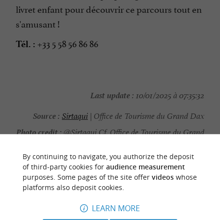
livret enfant pour découvrir ce parcours tout en
s'amusant !
+33 5 58 56 86 86
Tél. :
Last update :
10/01/2025 à 07:35:32
Source :
Sirtaqui
| Office de Tourisme du Grand Dax
Photo credit :
@Sirtaqui Cf. Office de Tourisme du Grand
Dax
By continuing to navigate, you authorize the deposit
of third-party cookies for
audience measurement
purposes. Some pages of the site offer
videos
whose
platforms also deposit cookies.
TO DISCOVER
AROUND
LEARN MORE