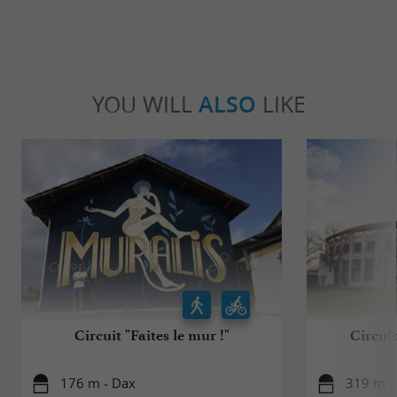
YOU WILL
ALSO
LIKE
Circuit "Faites le mur !"
Circuit
176 m - Dax
319 m -