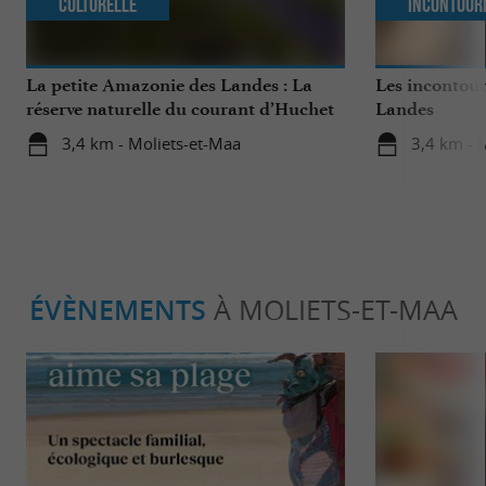
Culturelle
Incontour
La petite Amazonie des Landes : La
Les incontour
réserve naturelle du courant d’Huchet
Landes
3,4 km - Moliets-et-Maa
3,4 km - 
ÉVÈNEMENTS
À MOLIETS-ET-MAA