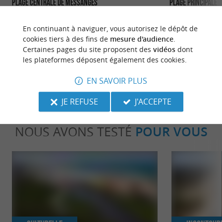
Plage Centrale de Messanges
Plage Principale
Il faut traverser la dune pour accéder à la plage,
C’est la plage du 
mais le parking est gratuit. Le long du cordon
commerces, d’une 
En continuant à naviguer, vous autorisez le dépôt de
entre la forêt ...
pour les ...
cookies tiers à des fins de
mesure d'audience
.
Certaines pages du site proposent des
vidéos
dont
428 m - Messanges
818 m - M
les plateformes déposent également des cookies.
EN SAVOIR PLUS
JE REFUSE
J'ACCEPTE
NOUS AVONS TESTÉ
POUR VOUS