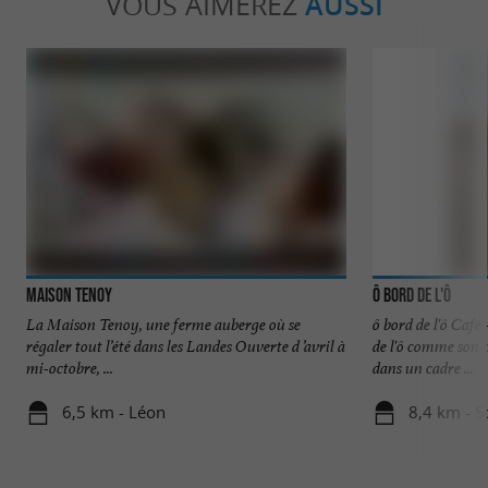
VOUS AIMEREZ
AUSSI
Maison Tenoy
ô bord de l'ô
La Maison Tenoy, une ferme auberge où se
ô bord de l'ô Café
régaler tout l’été dans les Landes Ouverte d ’avril à
de l'ô comme son n
mi-octobre, ...
dans un cadre ...
6,5 km - Léon
8,4 km - S