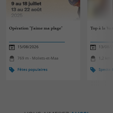
Opération "J'aime ma plage"
Top à la Vac
15/08/2026
13/08/
769 m - Moliets-et-Maa
1,2 km 
Fêtes populaires
Spectac