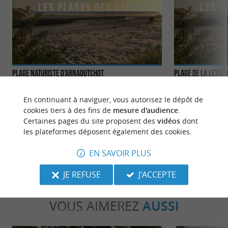
Plage naturiste d’Arnaoutchot
Plage de la Lette
Comme son nom l’indique, on peut y faire
bronzette intégrale, sans « textile », comme on dit !
En continuant à naviguer, vous autorisez le dépôt de
C’est l’une ...
cookies tiers à des fins de
mesure d'audience
.
Certaines pages du site proposent des
vidéos
dont
1,8 km - Vielle-Saint-Girons
2,3 km - V
les plateformes déposent également des cookies.
EN SAVOIR PLUS
JE REFUSE
J'ACCEPTE
VOUS AIMEREZ
AUSSI