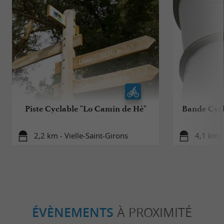
Piste Cyclable "Lo Camin de Hè"
Bande Cycl
2,2 km - Vielle-Saint-Girons
4,1 km -
ÉVÈNEMENTS
À PROXIMITÉ