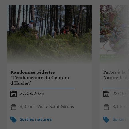
Randonnée pédestre
Partez à la 
"L'embouchure du Courant
Naturelle d
d'Huchet"
27/08/2026
28/10/
3,0 km - Vielle-Saint-Girons
3,1 km 
Sorties natures
Sorties