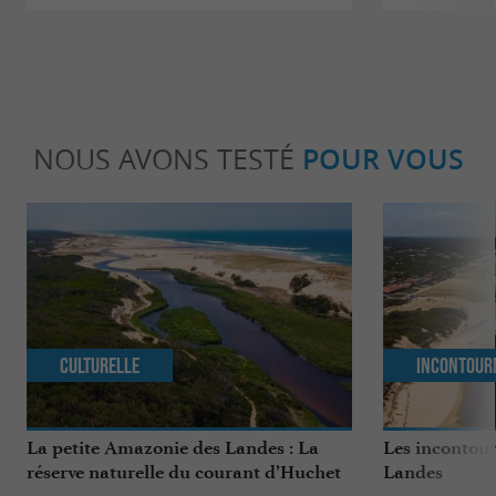
NOUS AVONS TESTÉ
POUR VOUS
Culturelle
Incontour
La petite Amazonie des Landes : La
Les incontour
réserve naturelle du courant d’Huchet
Landes