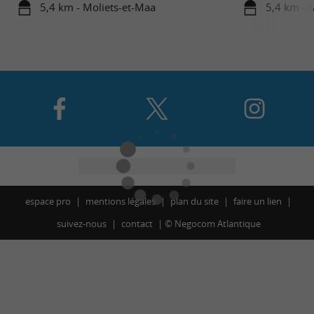
5,4 km - Moliets-et-Maa
5,4 km - 
espace pro
mentions légales
plan du site
faire un lien
suivez-nous
contact
©
Negocom Atlantique