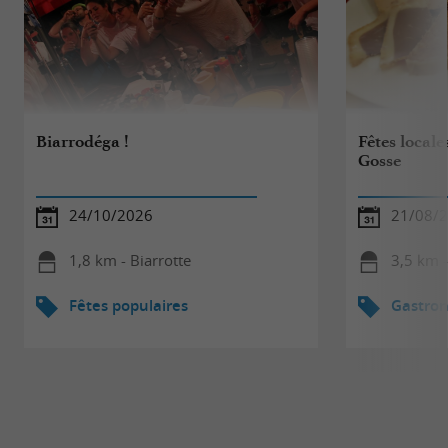
Biarrodéga !
Fêtes locale
Gosse
24/10/2026
21/08/2
1,8 km - Biarrotte
3,5 km 
Fêtes populaires
Gastro