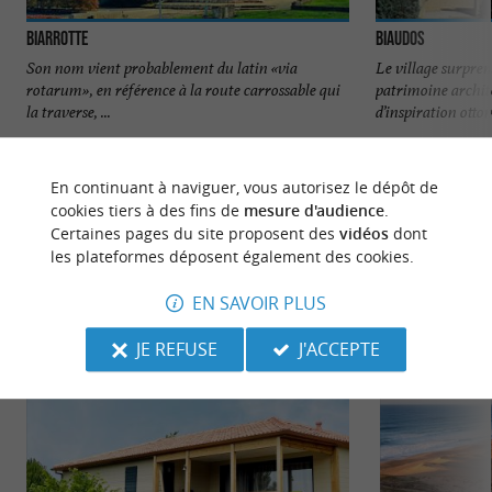
Biarrotte
Biaudos
Son nom vient probablement du latin «via
Le village surpren
rotarum», en référence à la route carrossable qui
patrimoine archit
la traverse, ...
d’inspiration ottom
1,9 km - Biarrotte
3,8 km - B
En continuant à naviguer, vous autorisez le dépôt de
cookies tiers à des fins de
mesure d'audience
.
Certaines pages du site proposent des
vidéos
dont
les plateformes déposent également des cookies.
EN SAVOIR PLUS
NOUS AVONS TESTÉ
POUR VOUS
JE REFUSE
J'ACCEPTE