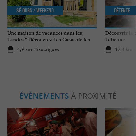
Séjours / Weekend
Détente
Une maison de vacances dans les
Découvrir la 
Landes ? Découvrez Las Casas de las
Labenne
Lanas à Saubrigues !
4,9 km - Saubrigues
12,4 km -
ÉVÈNEMENTS
À PROXIMITÉ