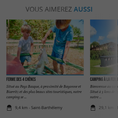
VOUS AIMEREZ
AUSSI
Ferme des 4 Chênes
Camping à la ferm
Situé au Pays Basque, à proximité de Bayonne et
Bienvenue au camp
Biarritz et des plus beaux sites touristiques, notre
Situé à 3 kms de l
camping se ...
notre ...
9,4 km - Saint-Barthélemy
29,1 km -