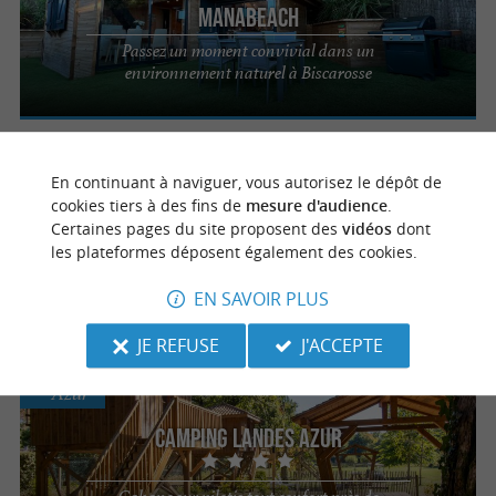
MANABEACH
Passez un moment convivial dans un
environnement naturel à Biscarosse
Biscarrosse
En continuant à naviguer, vous autorisez le dépôt de
cookies tiers à des fins de
mesure d'audience
.
Certaines pages du site proposent des
vidéos
dont
La Maison de la Forêt
les plateformes déposent également des cookies.
Pour un séjour en famille avec accès à
l’AquaPark de Biscarrosse
EN SAVOIR PLUS
JE REFUSE
J'ACCEPTE
Azur
Camping Landes Azur