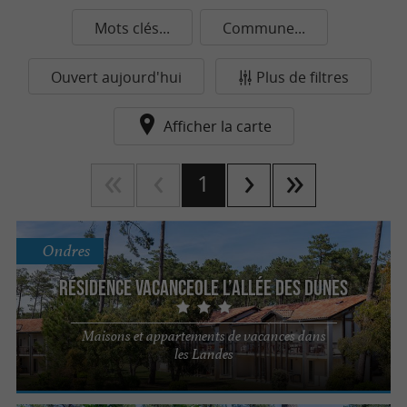
Mots clés...
Commune...
Ouvert aujourd'hui
Plus de filtres
Afficher la carte
1
Ondres
Résidence Vacanceole l’Allée des Dunes
Maisons et appartements de vacances dans
les Landes