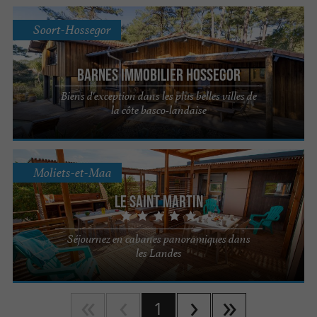
Soort-Hossegor
Barnes Immobilier Hossegor
Biens d'exception dans les plus belles villes de
la côte basco-landaise
Moliets-et-Maa
Le Saint Martin
Séjournez en cabanes panoramiques dans
les Landes
1