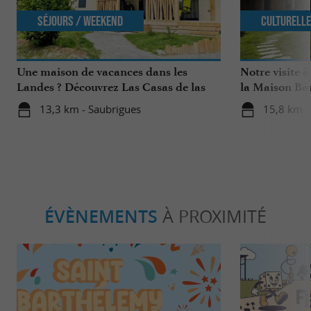
Séjours / Weekend
Culturell
Une maison de vacances dans les
Notre visite
Landes ? Découvrez Las Casas de las
la Maison Ba
Lanas à Saubrigues !
13,3 km - Saubrigues
15,8 km -
ÉVÈNEMENTS
À PROXIMITÉ