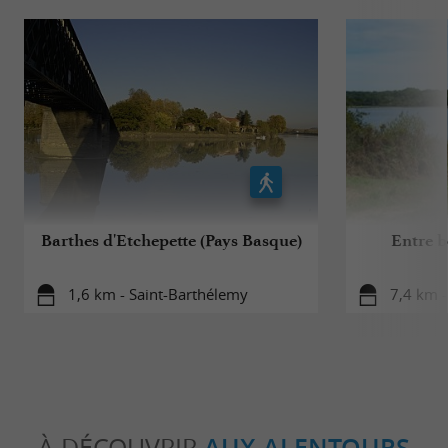
Barthes d'Etchepette (Pays Basque)
Entre bo
1,6 km - Saint-Barthélemy
7,4 km -
À DÉCOUVRIR