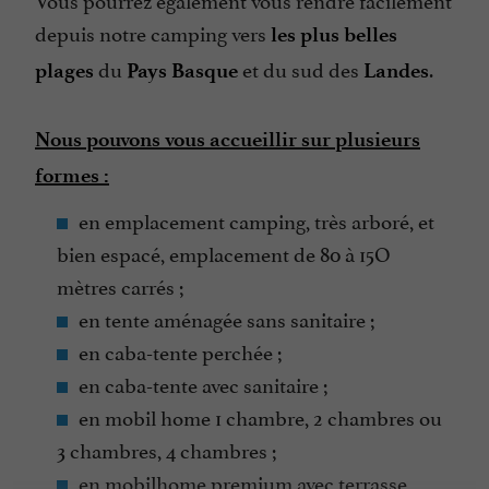
Parle espagnol
depuis notre camping vers
les plus belles
du
et du sud des
.
Ping pong
plages
Pays Basque
Land­es
Piscine
Nous pouvons vous accueillir sur plusieurs
Piscine chauffée
formes :
Snack
en emplacement camping, très arboré, et
Sèche Linge
bien espacé, emplacement de 80 à 15O
Terrasse
mètres carrés ;
en tente aménagée sans sanitaire ;
en caba-tente perchée ;
en caba-tente avec sanitaire ;
en mobil home 1 chambre, 2 chambres ou
3 chambres, 4 chambres ;
en mobilhome premium avec terrasse