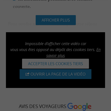
couverte.
AFFICHER PLUS
Pour rendre
votre séjour
agréable et ludique
chez nous, nous mettons à disposition, une
en été, deux
piscine chauffée
aires de
jeux
Impossible d'afficher cette vidéo car
, une avec des balançoires
pour enfants
vous vous êtes opposé au dépôt des cookies tiers.
En
toboggans et deuxième avec château gonflable,
savoir plus
une
pour les plus grands,
aire de fitness
ACCEPTER LES COOKIES TIERS
,
,
terrain de pétanque
baby foot
ping-pong
OUVRIR LA PAGE DE LA VIDÉO
pour toute la famille.
Notre
est doté d'une
camping nature et vert
. Venez voir les ânes, chèvres, lapins,
mini ferme
AVIS DES VOYAGEURS
lamas.