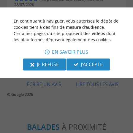
28/07/2026
Top !!! Je recommande a 100 %. Ma fille a adoré la
En continuant à naviguer, vous autorisez le dépôt de
piscine, les lapins et les château gonflable. Merci
cookies tiers à des fins de
mesure d'audience
.
pour votre accueil 🤩
Certaines pages du site proposent des
vidéos
dont
les plateformes déposent également des cookies.
EN SAVOIR PLUS
JE REFUSE
J'ACCEPTE
Avis publié par David Tab le 28/07/2026
ECRIRE UN AVIS
LIRE TOUS LES AVIS
© Google 2026
BALADES
À PROXIMITÉ