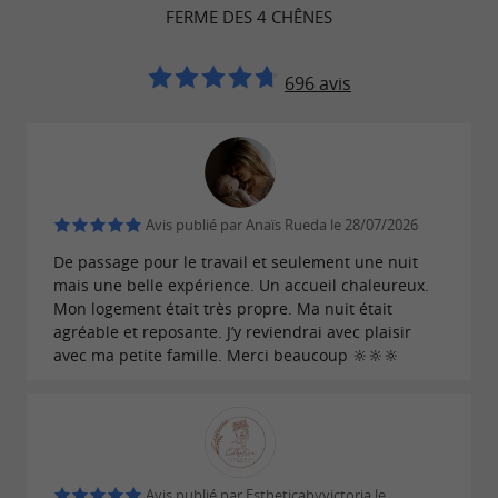
FERME DES 4 CHÊNES
Le camping la
situé au
Ferme des 4 Chênes
696 avis
,
, à proximité
calme
entre océan et montagne
de tous les lieux de visites du Pays basque et
des Landes, vous permettra de passer un
dans une
.
agréable séjour
ambiance familiale
Avis publié par Anaïs Rueda le 28/07/2026
De passage pour le travail et seulement une nuit
Nous vous donnons rendez vous dans notre
mais une belle expérience. Un accueil chaleureux.
Mon logement était très propre. Ma nuit était
.
camping nature et confort
agréable et reposante. J’y reviendrai avec plaisir
avec ma petite famille. Merci beaucoup 🔆🔆🔆
Ouvert du 10 mars au 30 octobre pour les locations
et du 10 mars et 30 octobre pour les emplacements.
Avis publié par Estheticabyvictoria le