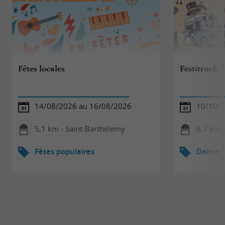
Fêtes locales
Festitruck
14/08/2026 au 16/08/2026
10/10/
5,1 km - Saint-Barthélemy
6,7 km 
Fêtes populaires
Danse