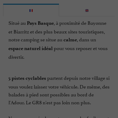
Ferme Découverte
Internet : WIFI
Situé au
, à proximité de Bayonne
Pays Basque
Jeux pour enfants
et Biarritz et des plus beaux sites touristiques,
Lave Linge
notre camping se situe au
, dans un
calme
Lave Vaisselle
pour vous reposer et vous
espace naturel idéal
Laverie Automobile
divertir.
Location de Mobil Homes
Location de draps
partent depuis notre village si
5 pistes cyclables
Micro Onde
vous voulez laisser votre véhicule. De même, des
Ouvert 7 jour sur 7
balades à pied sont possibles au bord de
Ouvert toute l'année
l'Adour. Le GR8 n'est pas loin non plus.
Parking
Parle anglais
Vous pourrez également vous rendre facilement