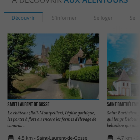
AUX ALENTOURS
Découvrir
S'informer
Se loger
Se r
Saint Laurent de Gosse
Saint Barthélemy
Le château (Roll-Montpellier), l'église gothique,
Saint Barthélemy
les portes à flots ou encore les fermes d'élevage de
qui longe l'Adour 
canards ...
belvédère qui jouxt
4,5 km - Saint-Laurent-de-Gosse
4,7 km - S