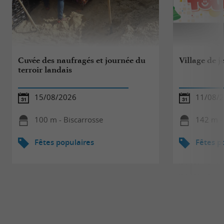
Cuvée des naufragés et journée du
Village de j
terroir landais
15/08/2026
11/08/
100 m - Biscarrosse
142 m -
Fêtes populaires
Fêtes p