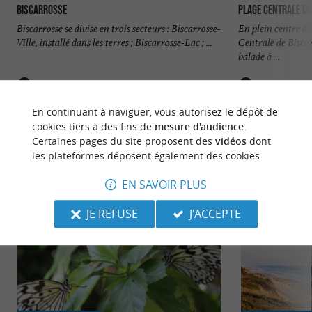
Biscarrosse
Plage Centrale de
Biscarrosse se divise en trois secteurs : Biscarrosse-
En plein centre de
Ville, installé dans les terres ; Biscarrosse-Lac ; ...
Centrale de Biscar
balade à ...
184 m - Biscarrosse
328 m - Bi
En continuant à naviguer, vous autorisez le dépôt de
cookies tiers à des fins de
mesure d'audience
.
Certaines pages du site proposent des
vidéos
dont
les plateformes déposent également des cookies.
EN SAVOIR PLUS
NOUS AVONS TESTÉ
POUR VOUS
JE REFUSE
J'ACCEPTE