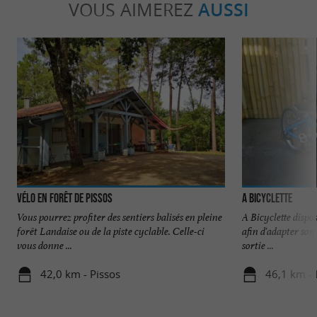
VOUS AIMEREZ
AUSSI
Vélo en forêt de Pissos
A Bicyclette
Vous pourrez profiter des sentiers balisés en pleine
A Bicyclette dispo
forêt Landaise ou de la piste cyclable. Celle-ci
afin d'adapter son
vous donne ...
sortie ...
42,0 km - Pissos
46,1 km - 