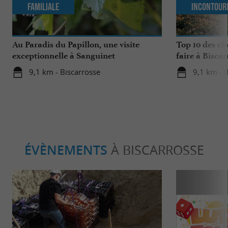
Familiale
Incontour
Au Paradis du Papillon, une visite
Top 10 des ch
exceptionnelle à Sanguinet
faire à Biscar
9,1 km - Biscarrosse
9,1 km - 
ÉVÈNEMENTS
À BISCARROSSE