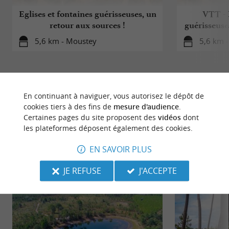
Eglises et fontaines guérisseuses, un
VTT - 
retour aux sources !
guérisseuse
5,6 km - Moustey
5,6 km 
En continuant à naviguer, vous autorisez le dépôt de
cookies tiers à des fins de
mesure d'audience
.
À DÉCOUVRIR
AUX ALENTOURS
Certaines pages du site proposent des
vidéos
dont
les plateformes déposent également des cookies.
Découvrir
S'informer
Se loger
Se r
EN SAVOIR PLUS
JE REFUSE
J'ACCEPTE