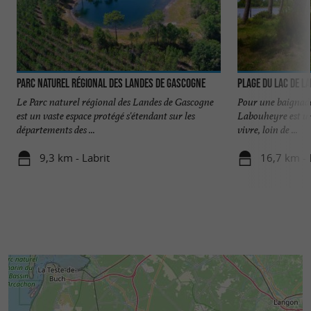
Parc naturel régional des Landes de Gascogne
Plage du Lac de L
Le Parc naturel régional des Landes de Gascogne
Pour une baignade e
est un vaste espace protégé s'étendant sur les
Labouheyre est un 
départements des ...
vivre, loin de ...
9,3 km - Labrit
16,7 km -