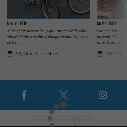
A Bicyclette
Ca me trott'
A Bicyclette dispose d'une gamme variée de vélos
Plongez dans une 
afin d'adapter son offre à chaque besoin. Pour une
me trott' ! Nous s
sortie ...
faire découvrir ...
50,3 km - Lit-et-Mixe
74,1 km -