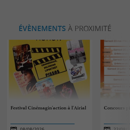
ÉVÈNEMENTS
À PROXIMITÉ
Festival Cinémagin'action à l'Airial
Concours p
08/08/2026
22/08/