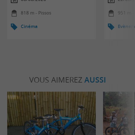
818 m - Pissos
951 m -
Cinéma
Evèneme
VOUS AIMEREZ
AUSSI