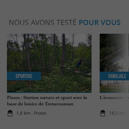
NOUS AVONS TESTÉ
POUR VOUS
Sportive
Familiale
Pissos : Station nature et sport avec la
L'écomusée 
base de loisirs de Testarouman
1,6 km - Pissos
18,0 km -