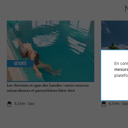
En cont
Détente
Culturelle
mesure
platef
Les thermes et spas des Landes : entre sources
Les arènes et l
miraculeuses et parenthèses bien-être
6,3 km - Dax
6,3 km - Da