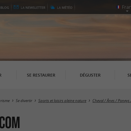
E
BLOG
LA
NEWSLETTER
LA
MÉTÉO
R
SE RESTAURER
DÉGUSTER
S
urisme
Se divertir
Sports et loisirs pleine nature
Cheval / Ânes / Poneys 
ocom