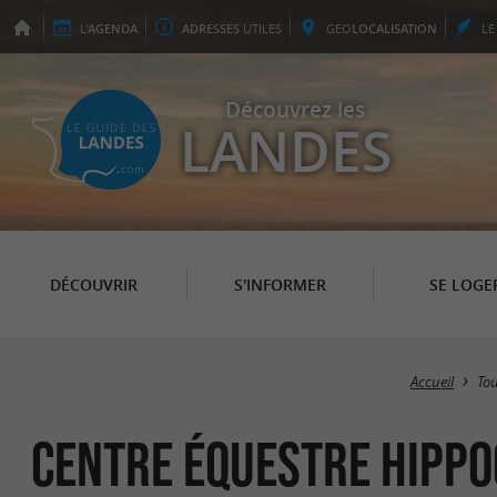
L'
AGENDA
ADRESSES
UTILES
GEO
LOCALISATION
L
Découvrez les
LANDES
DÉCOUVRIR
S'INFORMER
SE LOGE
Accueil
To
Centre Équestre Hipp