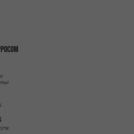
IPPOCOM
et
-Paul
5
S
.23"W