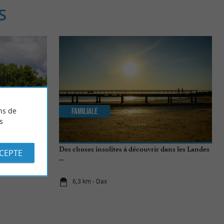
S
ns de
Familiale
s
Des choses insolites à découvrir dans les Landes
CCEPTE
...
6,3 km - Dax