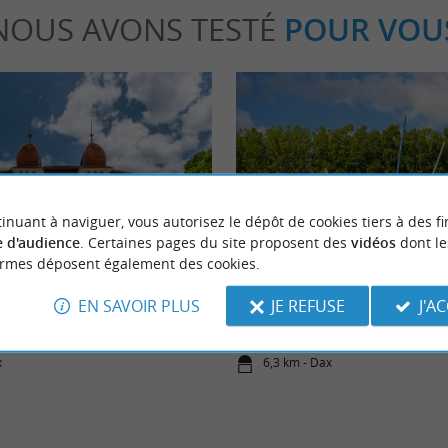
NOUS AVONS TESTÉ
POUR VOU
inuant à naviguer, vous autorisez le dépôt de cookies tiers à des fi
Familiale
 d'audience
. Certaines pages du site proposent des
vidéos
dont le
ormes déposent également des cookies.
a course landaise
Que faire à Dax ?
EN SAVOIR PLUS
JE REFUSE
J'A
x
6,3 km - Dax