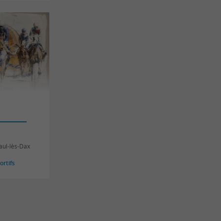
Paul-lès-Dax
rtifs