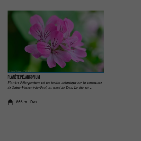
Planète Pélargonium
Etang de l’Estey
Planète Pélargonium est un jardin botanique sur la commune
Au cœur de l’agglom
de Saint-Vincent-de-Paul, au nord de Dax. Le site est ...
l’Étang de L’Estey a
866 m - Dax
5,4 km - Da