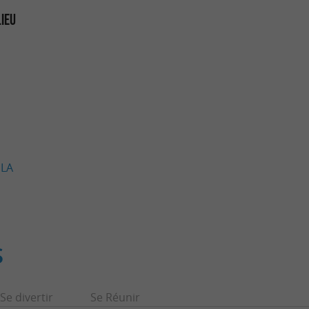
LIEU
 LA
S
Se divertir
Se Réunir