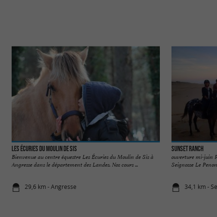
Les Écuries du Moulin de Sis
Sunset Ranch
Bienvenue au centre équestre Les Écuries du Moulin de Sis à
ouverture mi-juin 
Angresse dans le département des Landes. Nos cours ...
Seignosse Le Penon. 
29,6 km - Angresse
34,1 km - S