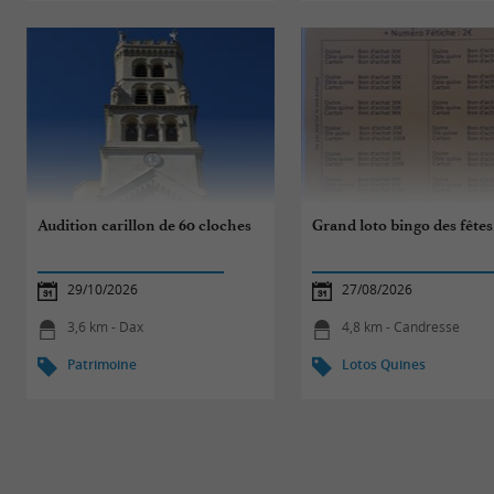
Audition carillon de 60 cloches
Grand loto bingo des fêtes
29/10/2026
27/08/2026
3,6 km - Dax
4,8 km - Candresse
Patrimoine
Lotos Quines