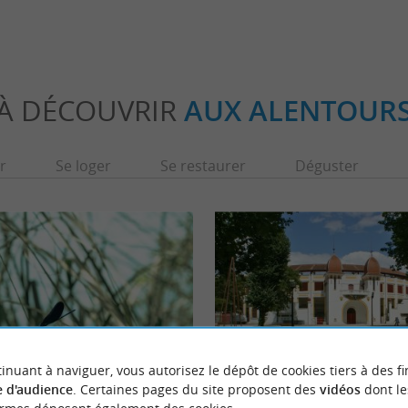
À DÉCOUVRIR
AUX ALENTOUR
r
Se loger
Se restaurer
Déguster
inuant à naviguer, vous autorisez le dépôt de cookies tiers à des fi
 d'audience
. Certaines pages du site proposent des
vidéos
dont le
Arènes de Dax