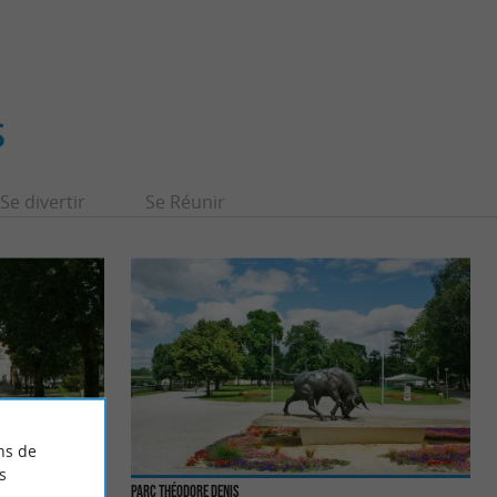
S
Se divertir
Se Réunir
ns de
s
Parc Théodore Denis