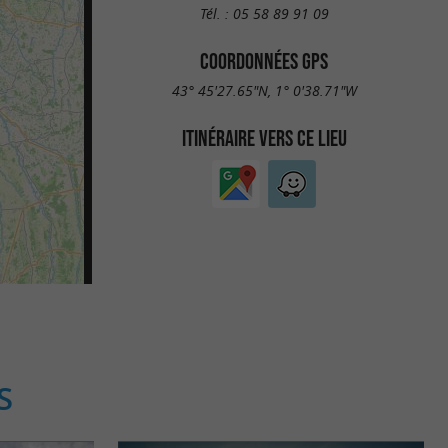
Tél. :
05 58 89 91 09
COORDONNÉES GPS
43° 45'27.65"N, 1° 0'38.71"W
ITINÉRAIRE VERS CE LIEU
S