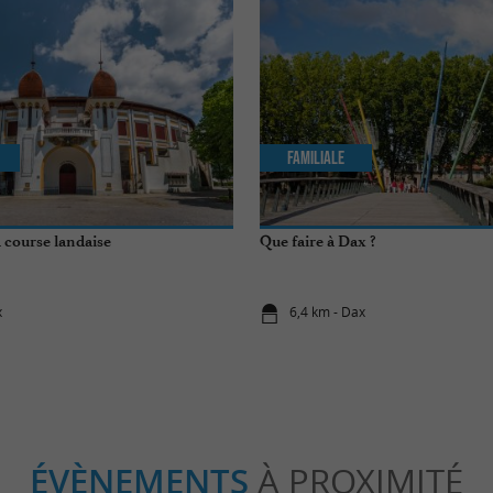
Familiale
a course landaise
Que faire à Dax ?
x
6,4 km - Dax
ÉVÈNEMENTS
À PROXIMITÉ