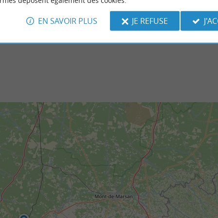
ormes déposent également des cookies.
est un beau plan d’eau en périphérie de la
Joyau architectural inspiré de l'Andalousie,
lès-Dax. Si son côté urbain ...
sont un lieu incontournable et emblématique
EN SAVOIR PLUS
JE REFUSE
J'A
nt-Paul-lès-Dax
5,9 km - Dax