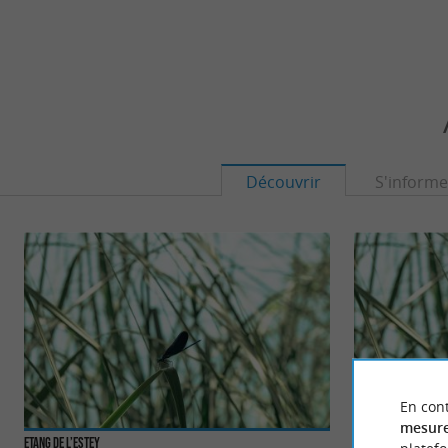
Découvrir
S'informe
En cont
mesure
Etang de l’Estey
Lac de Christus