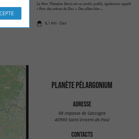
 les arènes de Dax
Le Parc Théodore Denis est un jardin public, également appelé
 du ...
« Parc des arènes de Dax ». Des allées bien ...
CCEPTE
6,1 km - Dax
PLANÈTE PÉLARGONIUM
ADRESSE
98 impasse de Gascogne
40990 Saint-Vincent-de-Paul
CONTACTS