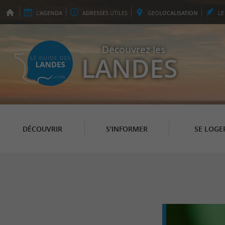
L'
AGENDA
ADRESSES
UTILES
GEO
LOCALISATION
L
Découvrez les
LANDES
DÉCOUVRIR
S'INFORMER
SE LOGE