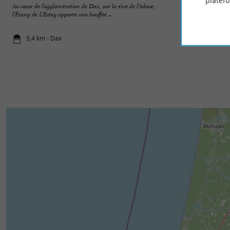
platef
Au cœur de l’agglomération de Dax, sur la rive de l’Adour,
Le Lac de Christus 
l’Étang de L’Estey apporte une bouffée ...
ville de Saint-Paul-
5,4 km - Dax
5,5 km - Sai