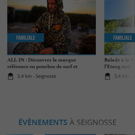
Familiale
Familiale
ALL-IN : Découvrez la marque
Balade à la R
référence en ponchos de surf et
l’Etang noir
accessoires de sports nautiques !
3,4 km - Seignosse
3,4 km - 
ÉVÈNEMENTS
À SEIGNOSSE