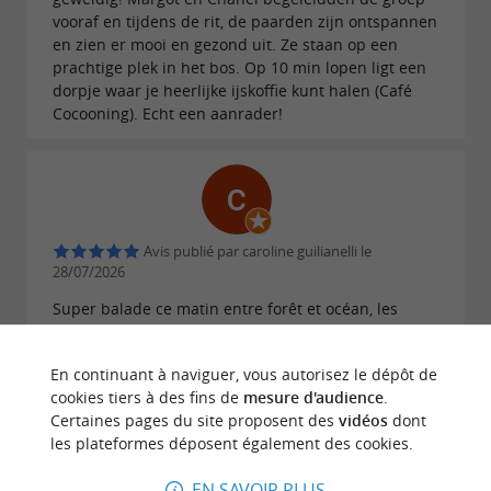
vooraf en tijdens de rit, de paarden zijn ontspannen
en zien er mooi en gezond uit. Ze staan op een
prachtige plek in het bos. Op 10 min lopen ligt een
dorpje waar je heerlijke ijskoffie kunt halen (Café
Cocooning). Echt een aanrader!
Avis publié par caroline guilianelli le
28/07/2026
Super balade ce matin entre forêt et océan, les
chevaux sont top, super galopade sur la plage, rêve
de petite fille réalisé 🤩 je recommande vivement
En continuant à naviguer, vous autorisez le dépôt de
cookies tiers à des fins de
mesure d'audience
.
ECRIRE UN AVIS
LIRE TOUS LES AVIS
Certaines pages du site proposent des
vidéos
dont
les plateformes déposent également des cookies.
© Google 2026
EN SAVOIR PLUS