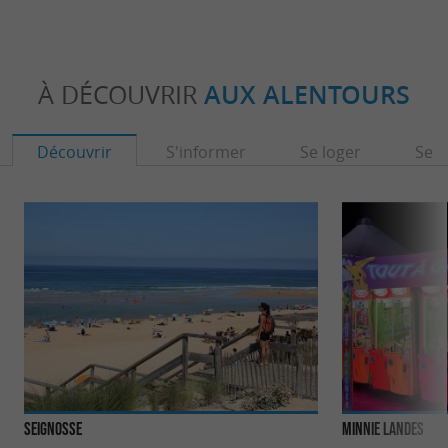
À DÉCOUVRIR
AUX ALENTOURS
Découvrir
S'informer
Se loger
Se r
Seignosse
Minnie Landes