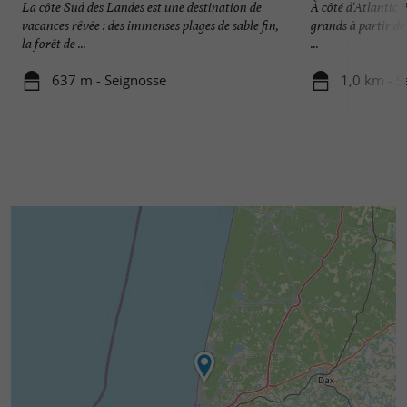
La côte Sud des Landes est une destination de
À côté d'Atlantic P
vacances rêvée : des immenses plages de sable fin,
grands à partir de
la forêt de ...
...
637 m - Seignosse
1,0 km - S