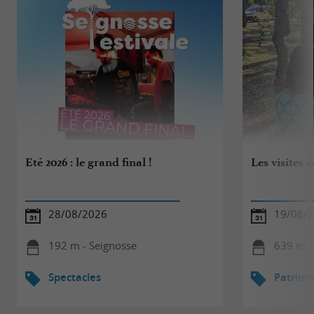
Eté 2026 : le grand final !
Les visites d
28/08/2026
19/08/
192 m - Seignosse
639 m -
Spectacles
Patrimo