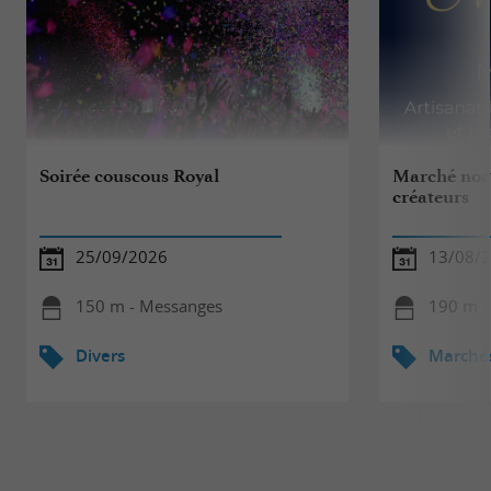
Soirée couscous Royal
Marché noct
créateurs
25/09/2026
13/08/
150 m - Messanges
190 m -
Divers
Marché