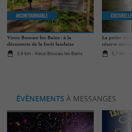
Incontournable
Culturell
Vieux-Boucau-les-Bains : à la
La petite Ama
découverte de la forêt landaise
réserve natur
3,9 km - Vieux-Boucau-les-Bains
5,7 km - 
ÉVÈNEMENTS
À MESSANGES