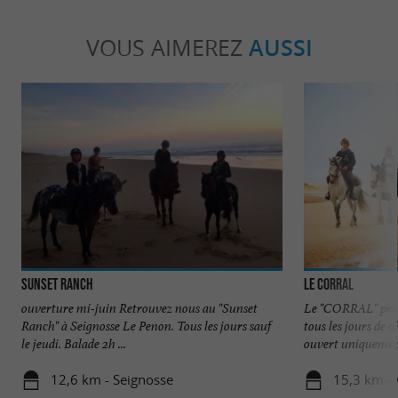
VOUS AIMEREZ
AUSSI
Sunset Ranch
Le Corral
ouverture mi-juin Retrouvez nous au "Sunset
Le "CORRAL" prom
Ranch" à Seignosse Le Penon. Tous les jours sauf
tous les jours de 
le jeudi. Balade 2h ...
ouvert uniquement
12,6 km - Seignosse
15,3 km - 