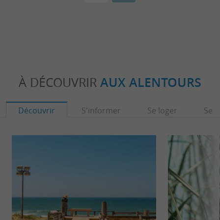
À DÉCOUVRIR
AUX ALENTOURS
Découvrir
S'informer
Se loger
Se r