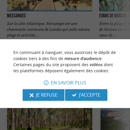
Messanges
Etang de Moïsan
Sur la côte Atlantique, Messanges est une
Entre la plage et 
charmante commune de Landes qui mêle nature,
de Moïsan est un e
plage et activités ...
cœur de ...
251 m - Messanges
1,6 km - 
En continuant à naviguer, vous autorisez le dépôt de
cookies tiers à des fins de
mesure d'audience
.
Certaines pages du site proposent des
vidéos
dont
les plateformes déposent également des cookies.
EN SAVOIR PLUS
NOUS AVONS TESTÉ
POUR VOUS
JE REFUSE
J'ACCEPTE