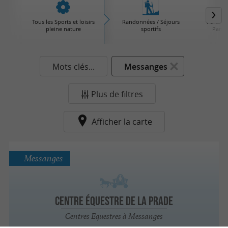
Tous les Sports et loisirs
Randonnées / Séjours
Parcs d'
pleine nature
sportifs
Parcs 
Mots clés...
Messanges
Plus de filtres
Afficher la carte
Messanges
Centre Équestre de la Prade
Centres Equestres à Messanges