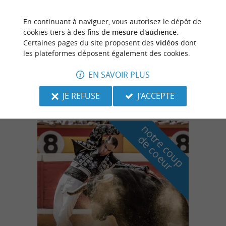
En continuant à naviguer, vous autorisez le dépôt de
Messanges
cookies tiers à des fins de
mesure d'audience
.
Certaines pages du site proposent des
vidéos
dont
les plateformes déposent également des cookies.
Centre Équestre de la Prade
EN SAVOIR PLUS
Balades à Cheval / en Calèche à Messanges
JE REFUSE
J'ACCEPTE
n
o
t
e
c
o
u
p
e
c
o
e
u
r
d
r