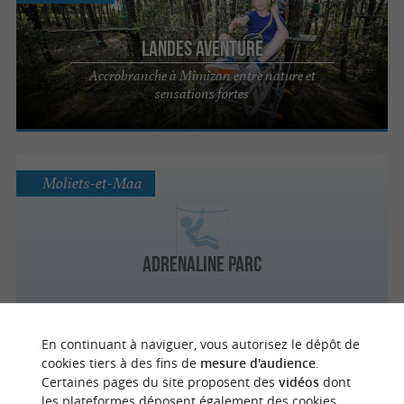
Landes Aventure
Accrobranche à Mimizan entre nature et
sensations fortes
Moliets-et-Maa
Adrenaline parc
En continuant à naviguer, vous autorisez le dépôt de
cookies tiers à des fins de
mesure d'audience
.
Bias
Certaines pages du site proposent des
vidéos
dont
les plateformes déposent également des cookies.