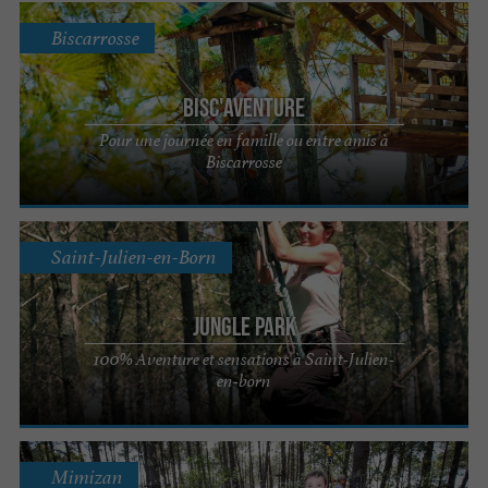
Biscarrosse
Bisc'Aventure
Pour une journée en famille ou entre amis à
Biscarrosse
Saint-Julien-en-Born
Jungle Park
100% Aventure et sensations à Saint-Julien-
en-born
Mimizan