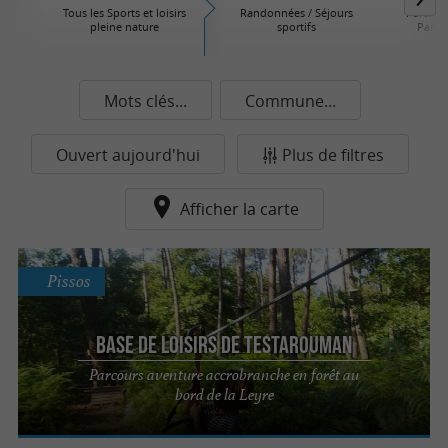
Tous les Sports et loisirs
Randonnées / Séjours
Parcs d'
pleine nature
sportifs
Parcs 
Mots clés...
Commune...
Ouvert aujourd'hui
Plus de filtres
Afficher la carte
Pissos
Base de Loisirs de Testarouman
Parcours aventure accrobranche en forêt au
bord de la Leyre