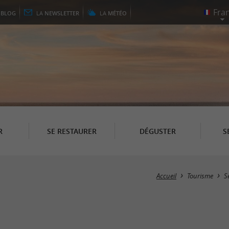
E
BLOG
LA
NEWSLETTER
LA
MÉTÉO
R
SE RESTAURER
DÉGUSTER
S
Accueil
Tourisme
S