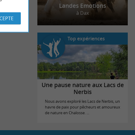
Landes Emotions
à Dax
CCEPTE
Top expériences
Une pause nature aux Lacs de
Nerbis
Nous avons exploré les Lacs de Nerbis, un
havre de paix pour pêcheurs et amoureux
de nature en Chalosse. ...