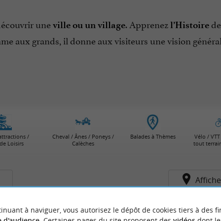
écouvrir une
. Apprenez
des
ville ou un village
l’Histoire
comme aux grands, il donne aux visiteurs une vision généra
attractions /
Cheval / Ânes / Poneys /
Balades à Thèmes
Vélo / VTT 
de Loisirs
Calèches
tout terra
s
Affiche
inuant à naviguer, vous autorisez le dépôt de cookies tiers à des fi
 d'audience
. Certaines pages du site proposent des
vidéos
dont le