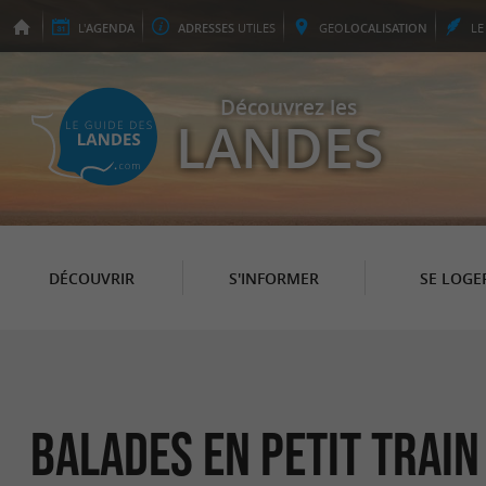
L'
AGENDA
ADRESSES
UTILES
GEO
LOCALISATION
L
Découvrez les
LANDES
DÉCOUVRIR
S'INFORMER
SE LOGE
Balades en Petit Train