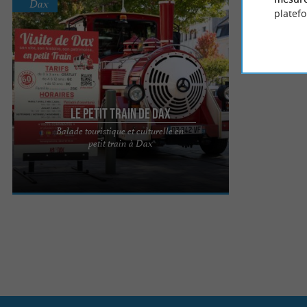
Dax
platef
Le Petit Train de Dax
Balade touristique et culturelle en
À bord du Petit Train de Dax, les visiteurs
petit train à Dax
découvrent toute la richesse et l’ authenticité de
l’une des plus ...