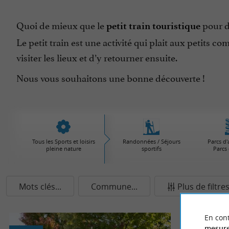
Quoi de mieux que le
pour d
petit train touristique
Le petit train est une activité qui plait aux petits 
visiter les lieux et d’y retourner ensuite.
Nous vous souhaitons une bonne découverte !
Tous les Sports et loisirs
Randonnées / Séjours
Parcs d'
pleine nature
sportifs
Parcs 
Mots clés...
Commune...
Plus de filtre
En cont
mesure