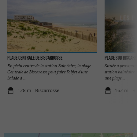
Plage Centrale de Biscarrosse
Plage Sud Biscar
En plein centre de la station Balnéaire, la plage
Située à proximité
Centrale de Biscarosse peut faire l’objet d’une
station balnéaire 
balade à ...
une plage ...
128 m - Biscarrosse
162 m - Bi