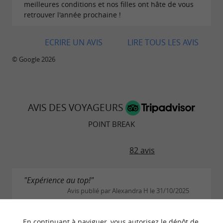
meilleures conditions et nos filles ont hâte de vous
retrouver l'année prochaine !
ECRIRE UN AVIS
LIRE TOUS LES AVIS
© Google 2026
AVIS DES VOYAGEURS
POINT BREAK
82 avis
"Expérience au top!"
Avis publié par Alexandra H le 31/10/2025
Surf en famille et amis à 13! Dernière superbe
journée d’octobre. Encadrement et service au top!!!
En continuant à naviguer, vous autorisez le dépôt de