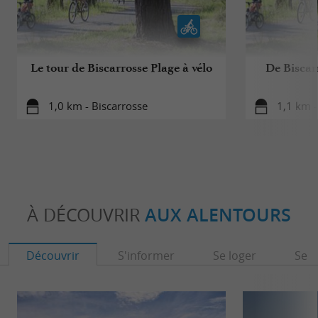
Le tour de Biscarrosse Plage à vélo
De Biscar
1,0 km - Biscarrosse
1,1 km -
À DÉCOUVRIR
AUX ALENTOURS
Découvrir
S'informer
Se loger
Se r