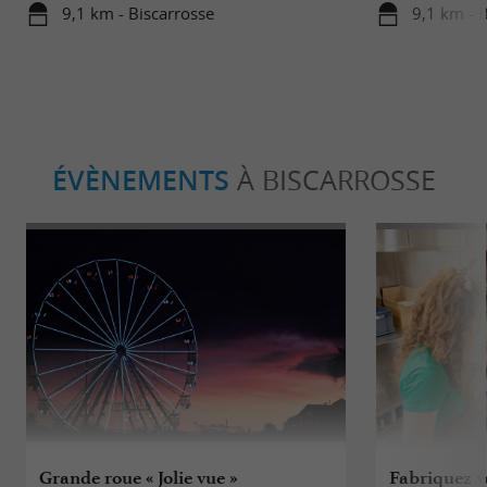
9,1 km - Biscarrosse
9,1 km - 
ÉVÈNEMENTS
À BISCARROSSE
Grande roue « Jolie vue »
Fabriquez vo