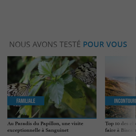
NOUS AVONS TESTÉ
POUR VOUS
Familiale
Incontour
Au Paradis du Papillon, une visite
Top 10 des ch
exceptionnelle à Sanguinet
faire à Biscar