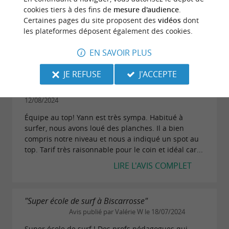
Je recommande 100% Merci pour cette belle
cookies tiers à des fins de
mesure d'audience
.
expérience
Certaines pages du site proposent des
vidéos
dont
les plateformes déposent également des cookies.
LIRE L'AVIS COMPLET
EN SAVOIR PLUS
"Équipe au top. Très à l'écoute pour tous les
JE REFUSE
J'ACCEPTE
niveaux"
Avis publié par Stef M (Mâcon, France) le
12/08/2024
Équipe au top! Yann est très sympa. Habitué à
surfer, nous avons loué des planches. Il a bien
compris notre niveau et nous a indiqué un spot au
top. Tarif très raisonnable pour le coin et idéal car...
LIRE L'AVIS COMPLET
"Super école de surf à Biscarrosse"
Avis publié par Valérie W le 18/07/2024
Super école de surf ! Des profs pédagogues qui