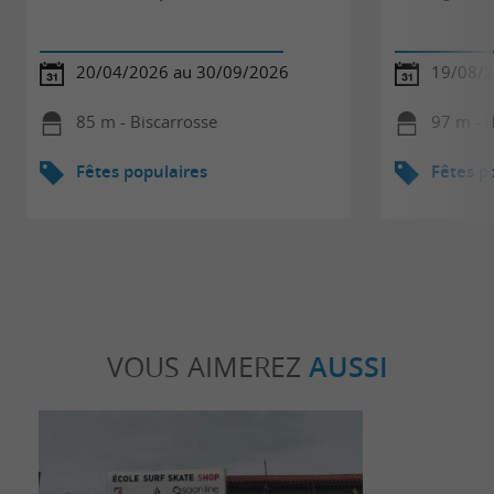
20/04/2026 au 30/09/2026
19/08/
85 m - Biscarrosse
97 m - B
Fêtes populaires
Fêtes p
VOUS AIMEREZ
AUSSI