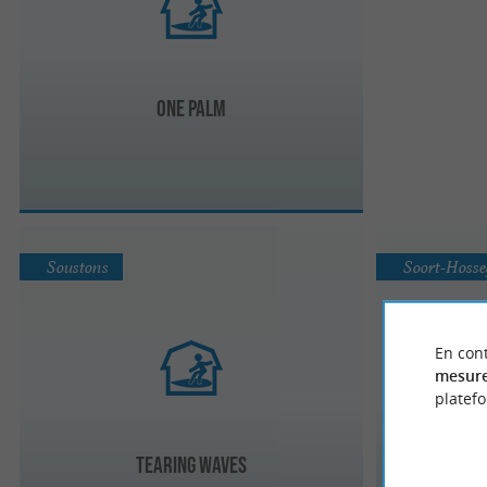
One palm
Soustons
Soort-Hosse
En cont
mesure
platef
TEARING WAVES