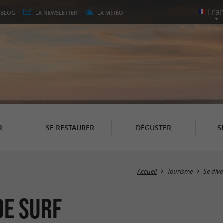
E
BLOG
LA
NEWSLETTER
LA
MÉTÉO
R
SE RESTAURER
DÉGUSTER
S
Accueil
Tourisme
Se dive
de Surf