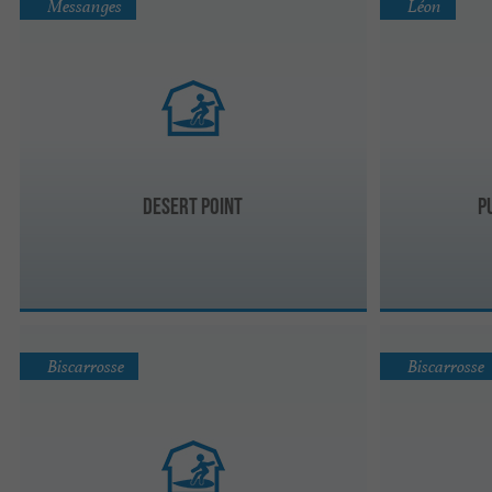
Messanges
Léon
Desert point
P
Biscarrosse
Biscarrosse