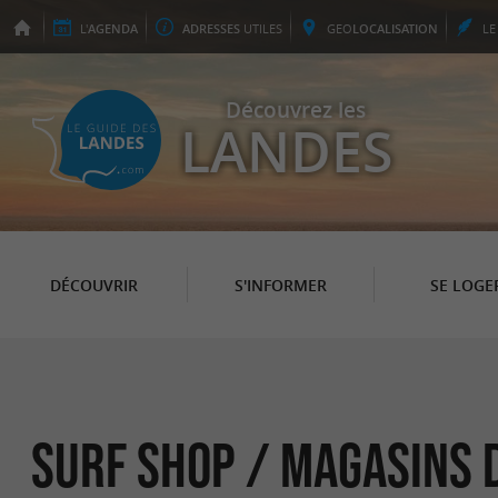
L'
AGENDA
ADRESSES
UTILES
GEO
LOCALISATION
L
Découvrez les
LANDES
DÉCOUVRIR
S'INFORMER
SE LOGE
Surf Shop / Magasins 