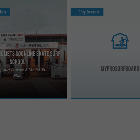
Maa
Capbreton
Moliets Soonline Skate Surf
school
MyProSurfboard
op surf & skate à Moliet-Et-
n pro shop surf & skate avec un
Maa
 matériel technique, accessoires
ande ...