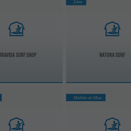
Léon
uravida Surf Shop
Natura Surf
Moliets-et-Maa