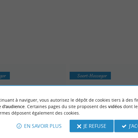
gor
Soort-Hossegor
inuant à naviguer, vous autorisez le dépôt de cookies tiers à des fi
 d'audience
. Certaines pages du site proposent des
vidéos
dont le
ormes déposent également des cookies.
Tao Magic Glisse
EN SAVOIR PLUS
JE REFUSE
J'A
Woodstock Shop
Vente de matériel technique 