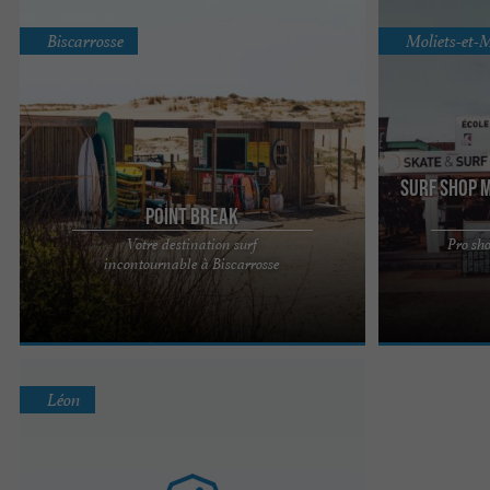
Biscarrosse
Moliets-et-
Surf Shop 
Point Break
Votre destination surf
Pro sh
Située à Biscarrosse à 100m des plages de sable
Soonline est u
incontournable à Biscarrosse
fin des Landes, l'École de Surf Point Break vous
large choix en
accueille ...
ainsi qu'une gr
Léon