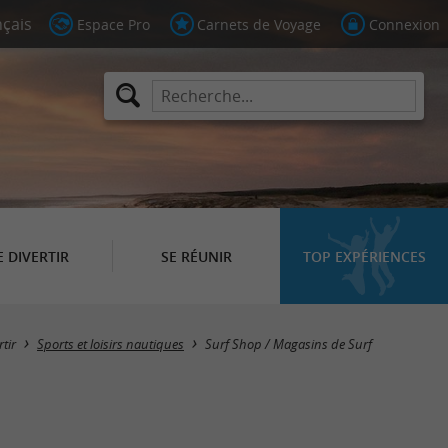
Espace Pro
Carnets de Voyage
Connexion
E DIVERTIR
SE RÉUNIR
TOP EXPÉRIENCES
Masquer la carte
rtir
Sports et loisirs nautiques
Surf Shop / Magasins de Surf