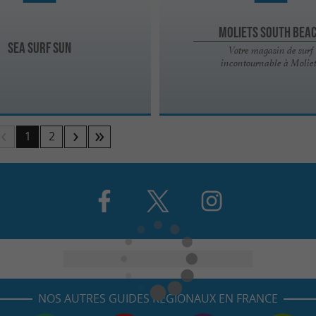
Moliets South Bea
Sea Surf Sun
Votre magasin de surf
incontournable à Molie
1
2
NOS AUTRES GUIDES RÉGIONAUX EN FRANCE