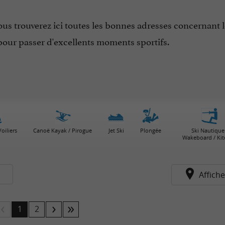
vous trouverez ici toutes les bonnes adresses concernant 
pour passer d'excellents moments sportifs.
oiliers
Canoë Kayak / Pirogue
Jet Ski
Plongée
Ski Nautique
Wakeboard / Kit
s
Affiche
1
2