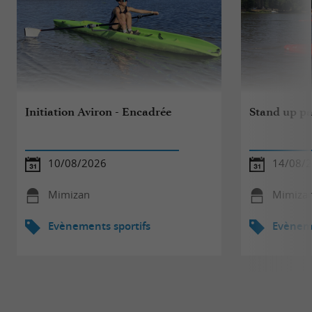
Initiation Aviron - Encadrée
Stand up pa
10/08/2026
14/08/
Mimizan
Mimiza
Evènements sportifs
Evèneme