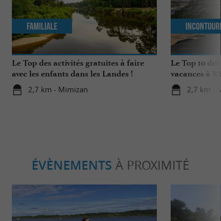
Familiale
Incontour
Le Top des activités gratuites à faire
Le Top 10 des
avec les enfants dans les Landes !
vacances à M
2,7 km - Mimizan
2,7 km - 
ÉVÈNEMENTS
À PROXIMITÉ