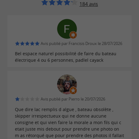
184 avis
: Vous souhaitez
Réservations de groupe
organiser une sortie à plusieurs ? N'hésitez
pas à nous contacter directement par e-mail
pour toute demande sur mesure.
Avis publié par Francisis Droux le 28/07/2026
Pour plus de détails sur l'ensemble de nos offres et
Bel espace naturel possibilité de faire du bateau
nos horaires complets, n'hésitez pas à parcourir
électrique 4 ou 6 personnes, padlel cayack
notre site web.
Avis publié par Pierro le 20/07/2026
Que dire lac remplis d algue , bateau obsolète ,
skipper irrespectueux qui ne donne aucune
consigne et qui vien faire la morale a mon fils qui c
etait juste mis debout pour prendre une photo on
m as rétorqué que pour prendre des photos il fallait