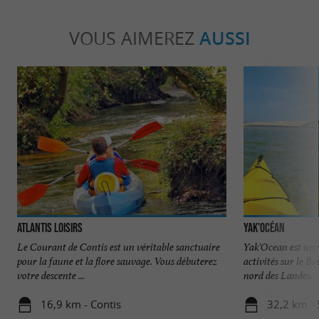
VOUS AIMEREZ
AUSSI
Atlantis Loisirs
Yak'Océan
Le Courant de Contis est un véritable sanctuaire
Yak'Ocean est une
pour la faune et la flore sauvage. Vous débuterez
activités sur le B
votre descente ...
nord des Landes, ..
16,9 km - Contis
32,2 km - 