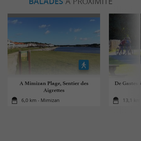
BALADES
À PROXIMITÉ
A Mimizan Plage, Sentier des
De Gastes à
Aigrettes
6,0 km - Mimizan
13,1 km 