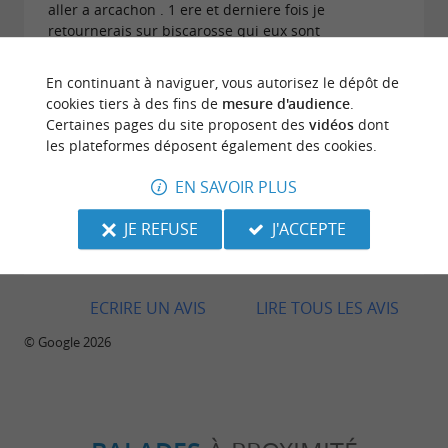
aller a arcachon . 1 ere et derniere fois je
retournerais sur biscarosse qui eux sont
professionnelles et conciliant .
En continuant à naviguer, vous autorisez le dépôt de
cookies tiers à des fins de
mesure d'audience
.
Certaines pages du site proposent des
vidéos
dont
les plateformes déposent également des cookies.
Avis publié par Karine Bony le 10/07/2026
EN SAVOIR PLUS
Super court de paddle, merci à Louise pour sa
JE REFUSE
J'ACCEPTE
patience et son professionnalisme. Pour mon
premier court. 👍 Merci je recommande à 100%.
ECRIRE UN AVIS
LIRE TOUS LES AVIS
© Google 2026