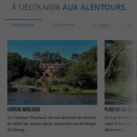
À DÉCOUVRIR
AUX ALENTOURS
Découvrir
S'informer
Se loger
Se r
Château Woolsack
Plage du Lac d’Au
Le Château Woolsack est une demeure de charme
Le Lac d’Aureilhan
du début du 20ème siècle, construite sur les berges
cœur d‘une biodive
de l’étang ...
découvre à ...