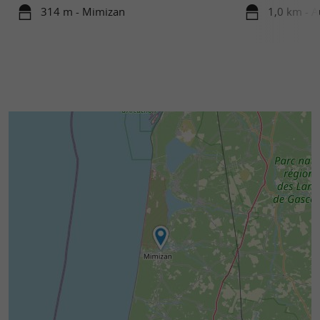
314 m - Mimizan
1,0 km - A