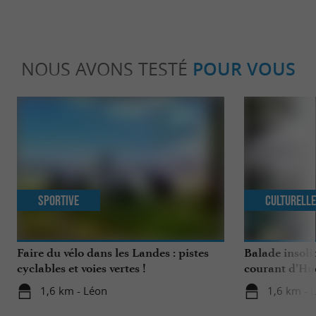
NOUS AVONS TESTÉ
POUR VOUS
Sportive
Culturell
Faire du vélo dans les Landes : pistes
Balade insoli
cyclables et voies vertes !
courant d’Hu
1,6 km - Léon
1,6 km - 