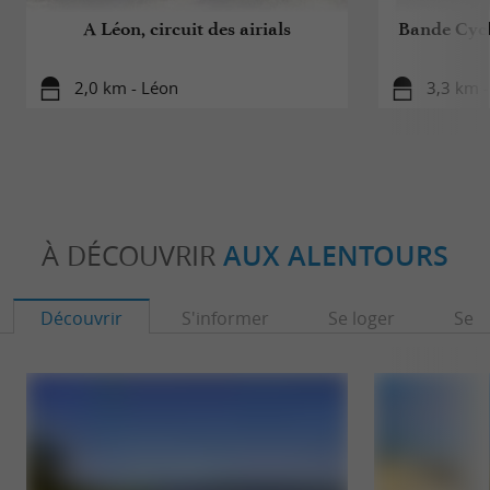
A Léon, circuit des airials
Bande Cycl
2,0 km - Léon
3,3 km -
À DÉCOUVRIR
AUX ALENTOURS
Découvrir
S'informer
Se loger
Se r