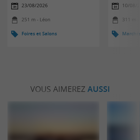
23/08/2026
10/08/
251 m - Léon
311 m -
Foires et Salons
Marché
VOUS AIMEREZ
AUSSI