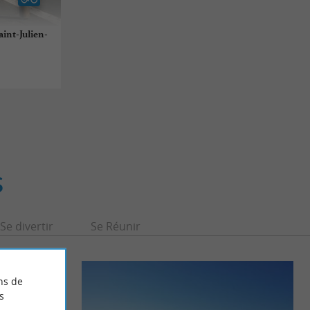
aint-Julien-
S
Se divertir
Se Réunir
ns de
s