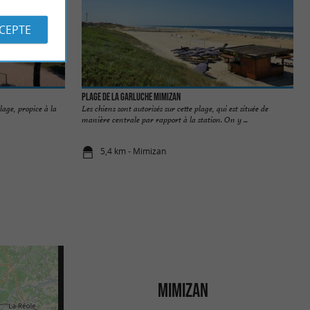
CCEPTE
Plage de la Garluche Mimizan
plage, propice à la
Les chiens sont autorisés sur cette plage, qui est située de
manière centrale par rapport à la station. On y ...
5,4 km - Mimizan
MIMIZAN