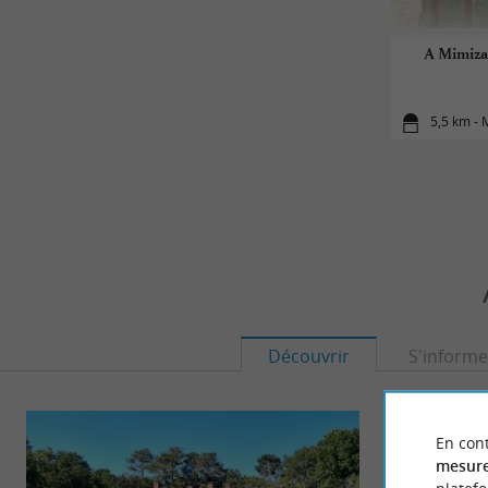
A Mimizan
5,5 km -
Découvrir
S'informe
En cont
mesure