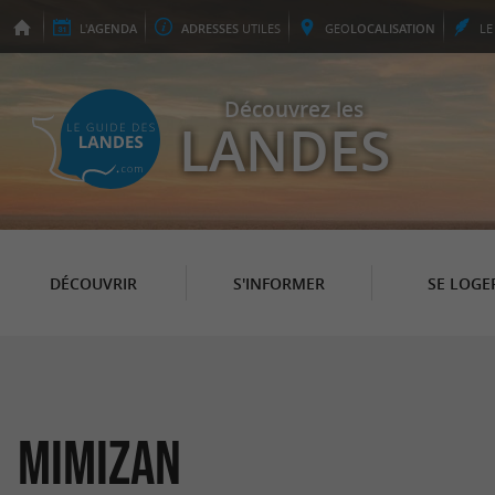
L'
AGENDA
ADRESSES
UTILES
GEO
LOCALISATION
L
Découvrez les
LANDES
DÉCOUVRIR
S'INFORMER
SE LOGE
Mimizan