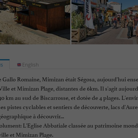
is
English
 Gallo Romaine, Mimizan était Ségosa, aujourd'hui ensev
lle et Mimizan Plage, distantes de 6km. Il s'agit aujourd'
0 km au sud de Biscarrosse, et dotée de 4 plages. L'env
 pistes cyclables et sentiers de découverte, lacs d'Aur
géographique à découvrir...
olument: L'Eglise Abbatiale classée au patrimoine mondi
ille et Mimizan Plage.