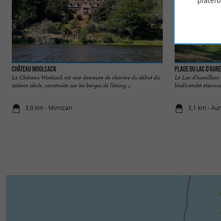
platef
Château Woolsack
Plage du Lac d’Aur
Le Château Woolsack est une demeure de charme du début du
Le Lac d’Aureilhan 
20ème siècle, construite sur les berges de l’étang ...
biodiversité étonnan
3,0 km - Mimizan
3,1 km - Au