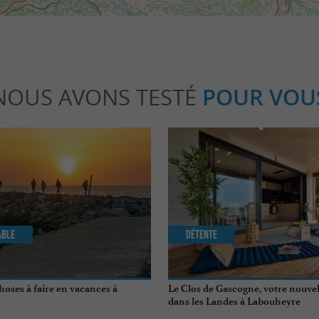
NOUS AVONS TESTÉ
POUR VOU
able
Détente
hoses à faire en vacances à
Le Clos de Gascogne, votre nouvel
dans les Landes à Labouheyre