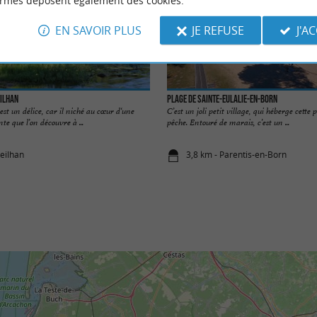
ormes déposent également des cookies.
EN SAVOIR PLUS
JE REFUSE
J'A
eilhan
Plage de Sainte-Eulalie-en-Born
est un délice, car il niché au cœur d‘une
C’est un joli petit village, qui héberge cette 
te que l’on découvre à ...
pêche. Entouré de marais, c’est un ...
reilhan
3,8 km - Parentis-en-Born