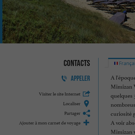
Contacts
França
A l'époque
APPELER
Mimizan Vi
Visiter le site Internet
quelques 3
Localiser
nombreuses
curiosité 
Partager
A voir abs
Ajouter à mon carnet de voyage
Mimizan v