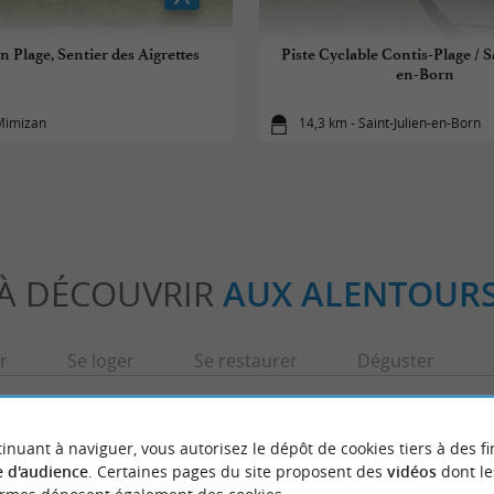
 Plage, Sentier des Aigrettes
Piste Cyclable Contis-Plage / S
en-Born
 Mimizan
14,3 km - Saint-Julien-en-Born
À DÉCOUVRIR
AUX ALENTOUR
r
Se loger
Se restaurer
Déguster
inuant à naviguer, vous autorisez le dépôt de cookies tiers à des fi
 d'audience
. Certaines pages du site proposent des
vidéos
dont le