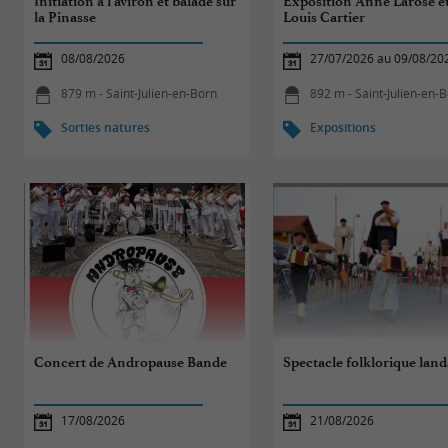
Initiation à l'aviron et balade sur
Exposition Anne Larose et
la Pinasse
Louis Cartier
08/08/2026
27/07/2026 au 09/08/20
879 m - Saint-Julien-en-Born
892 m - Saint-Julien-en-
Sorties natures
Expositions
Concert de Andropause Bande
Spectacle folklorique land
17/08/2026
21/08/2026