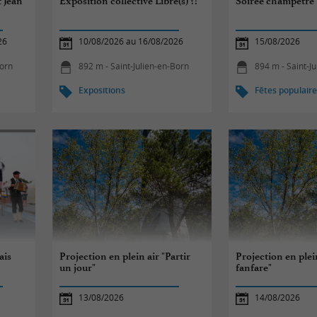
 Jean
Exposition collective Libre(s) ?!
Soirée champêtre
26
10/08/2026 au 16/08/2026
15/08/2026
Born
892 m - Saint-Julien-en-Born
894 m - Saint-J
Expositions
Fêtes populair
ais
Projection en plein air "Partir
Projection en plei
un jour"
fanfare"
13/08/2026
14/08/2026