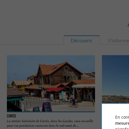
Découvrir
S'informe
Contis
Plage de Saint-Juli
En cont
La station balnéaire de Contis, dans les Landes, vous accueille
Cette plage se situ
mesure
pour vos prochaines vacances dans le sud-ouest de ...
Son caractère sauvag