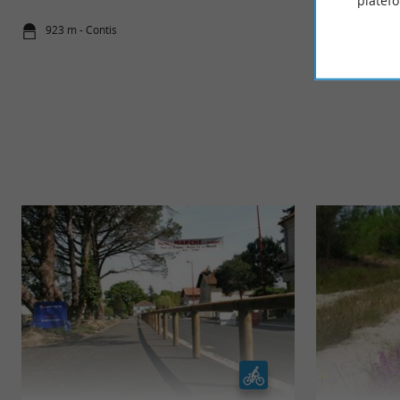
platef
923 m - Contis
3,6 km - Con