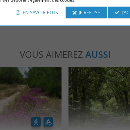
ormes déposent également des cookies.
tis
7,2 km - Lit-et-Mixe
EN SAVOIR PLUS
JE REFUSE
J'A
VOUS AIMEREZ
AUSSI