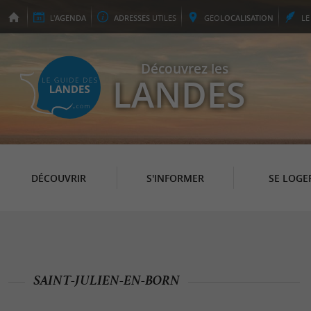
L'
AGENDA
ADRESSES
UTILES
GEO
LOCALISATION
L
Découvrez les
LANDES
DÉCOUVRIR
S'INFORMER
SE LOGE
SAINT-JULIEN-EN-BORN