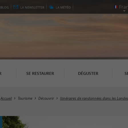
E
BLOG
LA
NEWSLETTER
LA
MÉTÉO
R
SE RESTAURER
DÉGUSTER
S
Accueil
Tourisme
Découvrir
Itinéraires de randonnées dans les Lande