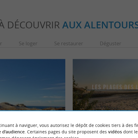
À DÉCOUVRIR
AUX ALENTOUR
r
Se loger
Se restaurer
Déguster
en-en-Born
Plage du Cap de l’Homy
inuant à naviguer, vous autorisez le dépôt de cookies tiers à des fi
e à l’embouchure du courant côtier de Contis.
C’est l’une des plus belles plages des Landes
 d'audience
. Certaines pages du site proposent des
vidéos
dont le
e est apprécié des ...
pour admirer le coucher du soleil. Elle est ...