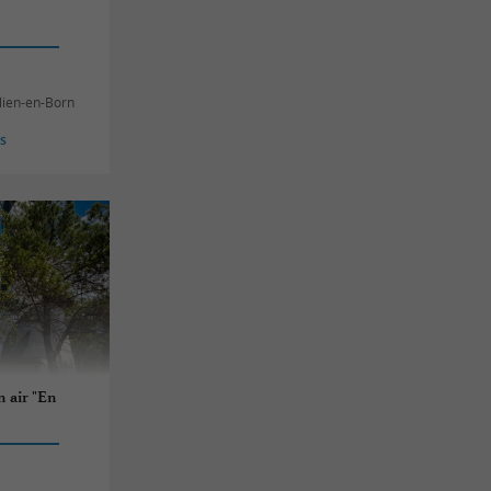
ulien-en-Born
es
n air "En