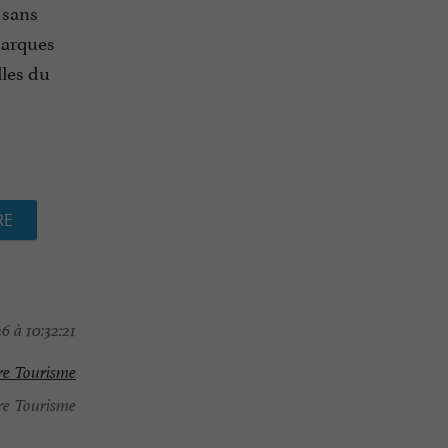
 sans
 barques
lles du
RE
6 à 10:32:21
re Tourisme
re Tourisme