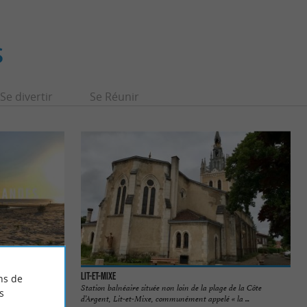
S
Se divertir
Se Réunir
Lit-et-Mixe
ns de
, un spot incroyable
Station balnéaire située non loin de la plage de la Côte
s
d’Argent, Lit-et-Mixe, communément appelé « la ...