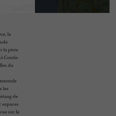
re, la
tude
r la piste
 à Contis-
lles du
tementale
s les
l’étang de
c espaces
vue sur le