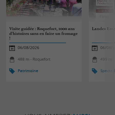
Visite guidée : Roquefort, 1000 ans
Landes Emo
d'histoires sans en faire un fromage
!
06/08/2026
06/08/
488 m - Roquefort
499 m -
Patrimoine
Spectac