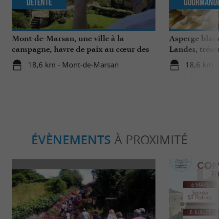
Détente
Gourmand
Mont-de-Marsan, une ville à la
Asperge blanc
campagne, havre de paix au cœur des
Landes, tréso
Landes
région
18,6 km - Mont-de-Marsan
18,6 km 
ÉVÈNEMENTS
À PROXIMITÉ