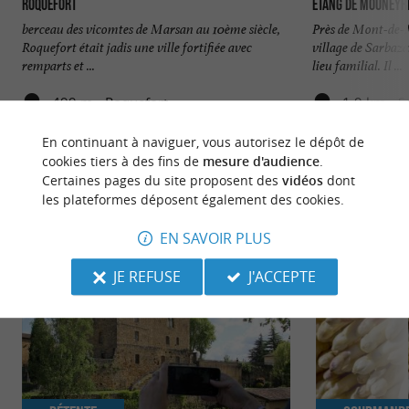
Roquefort
Étang de Mouneyr
berceau des vicomtes de Marsan au 10ème siècle,
Près de Mont-de-M
Roquefort était jadis une ville fortifiée avec
village de Sarbaz
remparts et ...
lieu familial. Il ...
499 m - Roquefort
1,9 km - S
En continuant à naviguer, vous autorisez le dépôt de
cookies tiers à des fins de
mesure d'audience
.
Certaines pages du site proposent des
vidéos
dont
les plateformes déposent également des cookies.
NOUS AVONS TESTÉ
POUR VOUS
EN SAVOIR PLUS
JE REFUSE
J'ACCEPTE