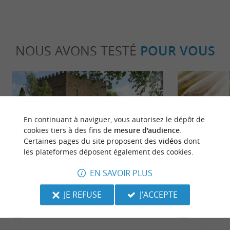
NOUS AVONS TESTÉ
POUR VOUS
En continuant à naviguer, vous autorisez le dépôt de
cookies tiers à des fins de
mesure d'audience
.
Certaines pages du site proposent des
vidéos
dont
Détente
Gourmand
les plateformes déposent également des cookies.
EN SAVOIR PLUS
Mont-de-Marsan, une ville à la
Asperge blanc
JE REFUSE
J'ACCEPTE
campagne, havre de paix au cœur des
Landes, tréso
Landes
région
19,3 km - Mont-de-Marsan
19,3 km 