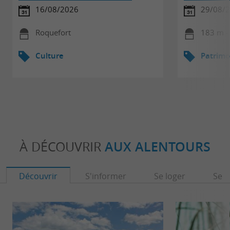
16/08/2026
29/08/
Roquefort
183 m -
Culture
Patrimo
À DÉCOUVRIR
AUX ALENTOURS
Découvrir
S'informer
Se loger
Se r