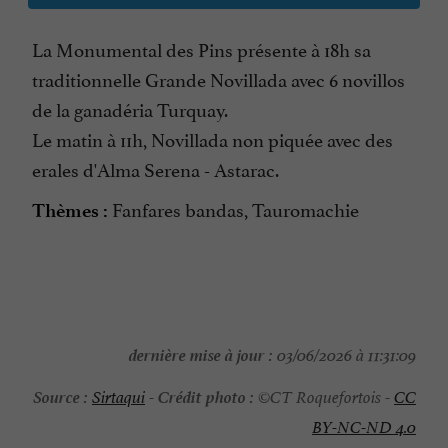
La Monumental des Pins présente à 18h sa
traditionnelle Grande Novillada avec 6 novillos
de la ganadéria Turquay.
Le matin à 11h, Novillada non piquée avec des
erales d'Alma Serena - Astarac.
Fanfares bandas, Tauromachie
Thèmes :
dernière mise à jour :
03/06/2026 à 11:31:09
Source :
Crédit photo :
Sirtaqui
-
©CT Roquefortois -
CC
BY-NC-ND 4.0