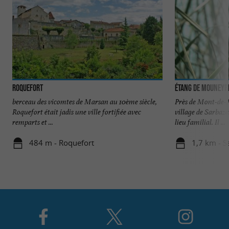
Roquefort
Étang de Mouneyr
berceau des vicomtes de Marsan au 10ème siècle,
Près de Mont-de-M
Roquefort était jadis une ville fortifiée avec
village de Sarbaz
remparts et ...
lieu familial. Il ...
484 m - Roquefort
1,7 km - S