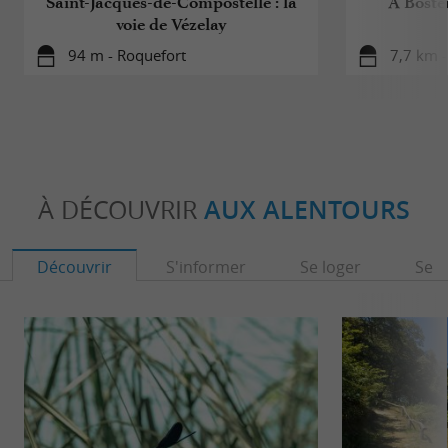
Saint-Jacques-de-Compostelle : la
A Bosten
voie de Vézelay
94 m - Roquefort
7,7 km -
À DÉCOUVRIR
AUX ALENTOURS
Découvrir
S'informer
Se loger
Se r