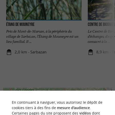
Étang de Mouneyre
Centre de Biodive
Près de Mont-de-Marsan, à la périphérie du
Le Centre de Biodi
village de Sarbazan, l’Étang de Mouneyre est un
d'échanges, d'exp
lieu familial. Il ...
consacré à la ...
2,0 km - Sarbazan
8,9 km - 
En continuant à naviguer, vous autorisez le dépôt de
cookies tiers à des fins de
mesure d'audience
.
Certaines pages du site proposent des
vidéos
dont