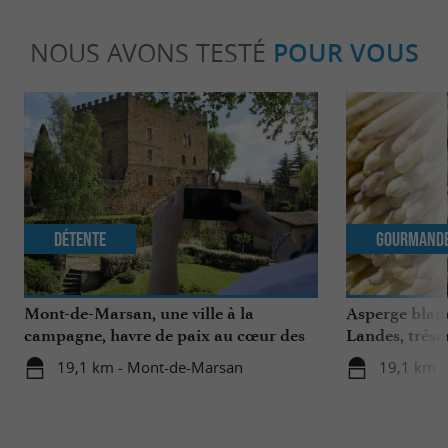
NOUS AVONS TESTÉ
POUR VOUS
Détente
Gourmand
Mont-de-Marsan, une ville à la
Asperge blanc
campagne, havre de paix au cœur des
Landes, tréso
Landes
région
19,1 km - Mont-de-Marsan
19,1 km 