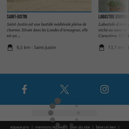
Saint-Justin
Labastide d'Arma
Saint-Justin est une bastide médiévale pleine de
Labastide-d'Armag
charme. Située dans les Landes d'Armagnac, elle
niché au cœur des 
est un ...
Caractères. UN PE
9,5 km - Saint-Justin
13,1 km -
espace pro
mentions légales
plan du site
faire un lien