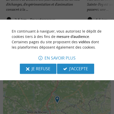
d'échanges, d'expérimentation et d'animation
Sainte-Foy est un 
consacré à la ...
passerez une ...
3,5 km - Pouydesseaux
4,5 km - S
En continuant à naviguer, vous autorisez le dépôt de
cookies tiers à des fins de
mesure d'audience
.
Certaines pages du site proposent des
vidéos
dont
les plateformes déposent également des cookies.
EN SAVOIR PLUS
JE REFUSE
J'ACCEPTE