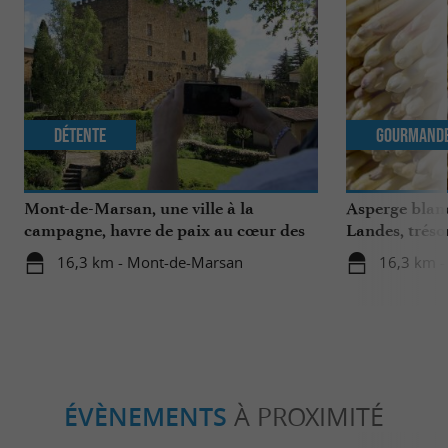
Détente
Gourmand
Mont-de-Marsan, une ville à la
Asperge blanc
campagne, havre de paix au cœur des
Landes, tréso
Landes
région
16,3 km - Mont-de-Marsan
16,3 km 
ÉVÈNEMENTS
À PROXIMITÉ