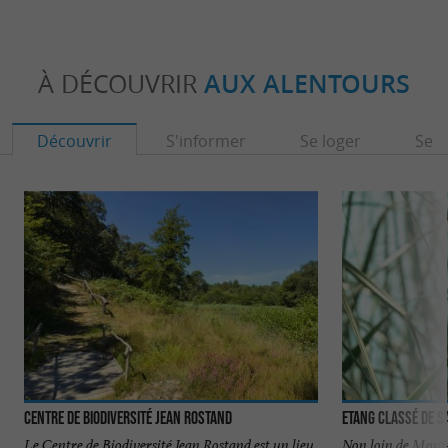
À DÉCOUVRIR
AUX ALENTOURS
Découvrir
S'informer
Se loger
Se r
Centre de Biodiversité Jean Rostand
Etang classé de S
Le Centre de Biodiversité Jean Rostand est un lieu
Non loin de Mont-