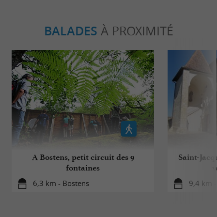
BALADES
À PROXIMITÉ
A Bostens, petit circuit des 9
Saint-Jacq
fontaines
v
6,3 km - Bostens
9,4 km -