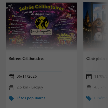
Soirées Célibataires
Ciné plein 
06/11/2026
11/08/
2,5 km - Lacquy
4,5 km -
Fêtes populaires
Cinéma