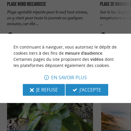
Plage Nord Biscarosse
Plage de Navarros
Plage agréable réputée pour le surf tout niveau,
Sur le lac, la plage
on y vient pour toute la journée ou quelques
température tout à
minutes, car elle ...
...
184 m - Biscarrosse
184 m - Bi
En continuant à naviguer, vous autorisez le dépôt de
cookies tiers à des fins de
mesure d'audience
.
Certaines pages du site proposent des
vidéos
dont
les plateformes déposent également des cookies.
EN SAVOIR PLUS
NOUS AVONS TESTÉ
POUR VOUS
JE REFUSE
J'ACCEPTE