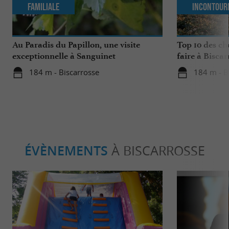
Familiale
Incontour
Au Paradis du Papillon, une visite
Top 10 des ch
exceptionnelle à Sanguinet
faire à Biscar
184 m - Biscarrosse
184 m - B
ÉVÈNEMENTS
À BISCARROSSE