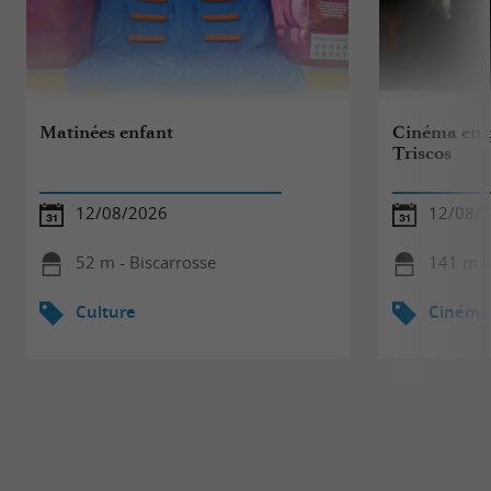
Matinées enfant
Cinéma en p
Triscos
12/08/2026
12/08/
52 m - Biscarrosse
141 m -
Culture
Cinéma