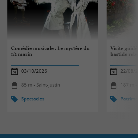
Comédie musicale : Le mystère du
Visite guidée
1/2 marin
bastide rebe
03/10/2026
22/08/
85 m - Saint-Justin
187 m - 
Spectacles
Patrimo