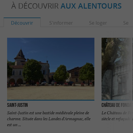
À DÉCOUVRIR
AUX ALENTOURS
Découvrir
S'informer
Se loger
Se r
Saint-Justin
Château de Fondat
Saint-Justin est une bastide médiévale pleine de
Le Château de Fon
charme. Située dans les Landes d'Armagnac, elle
siècle et refaçadé 
est un ...