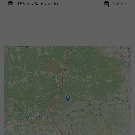
185 m - Saint-Justin
2,6 km - Sa