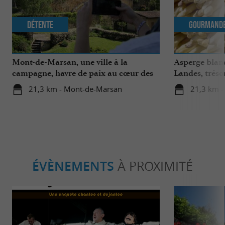
Détente
Gourmand
Mont-de-Marsan, une ville à la
Asperge blanc
campagne, havre de paix au cœur des
Landes, tréso
Landes
région
21,3 km - Mont-de-Marsan
21,3 km 
ÉVÈNEMENTS
À PROXIMITÉ