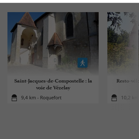
Saint-Jacques-de-Compostelle : la
Resto-vélo
voie de Vézelay
9,4 km - Roquefort
10,2 km