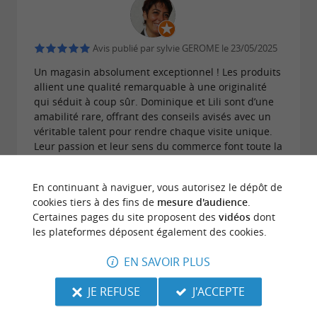
Avis publié par sylvie GEROME le 23/05/2025
Un magasin absolument exceptionnel ! Les produits
allient une qualité remarquable à une originalité
qui séduit à coup sûr. Dominique et Lili sont d’une
amabilité rare, offrant des conseils avisés avec un
véritable talent pour rendre chaque visite unique.
Leur passion et leur sens du commerce font toute la
différence. Une adresse incontournable, à
recommander les yeux fermés !
En continuant à naviguer, vous autorisez le dépôt de
cookies tiers à des fins de
mesure d'audience
.
ECRIRE UN AVIS
LIRE TOUS LES AVIS
Certaines pages du site proposent des
vidéos
dont
les plateformes déposent également des cookies.
© Google 2026
EN SAVOIR PLUS
JE REFUSE
J'ACCEPTE
BALADES
À PROXIMITÉ