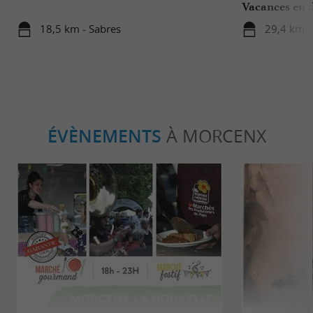
Vacances en f
18,5 km - Sabres
29,4 km - 
ÉVÈNEMENTS
À MORCENX