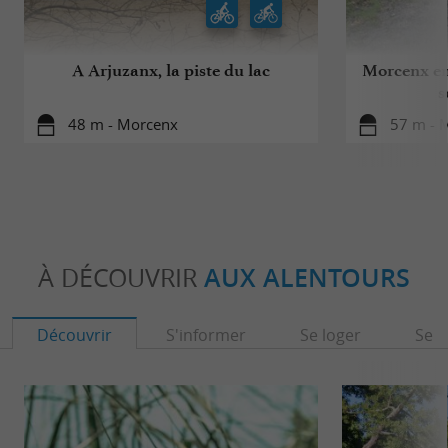
A Arjuzanx, la piste du lac
Morcenx en
s
48 m - Morcenx
57 m - 
À DÉCOUVRIR
AUX ALENTOURS
Découvrir
S'informer
Se loger
Se r