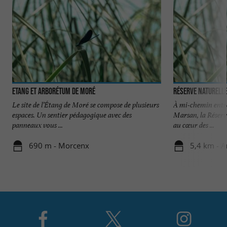
Etang et Arborétum de Moré
Réserve Naturelle
Le site de l’Étang de Moré se compose de plusieurs
À mi-chemin entre
espaces. Un sentier pédagogique avec des
Marsan, la Réserv
panneaux vous ...
au cœur des ...
690 m - Morcenx
5,4 km - A