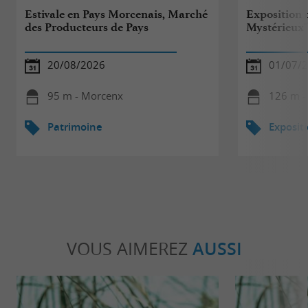
Estivale en Pays Morcenais, Marché
Exposition 
des Producteurs de Pays
Mystérieux
20/08/2026
01/07/2
95 m - Morcenx
126 m -
Patrimoine
Exposit
VOUS AIMEREZ
AUSSI