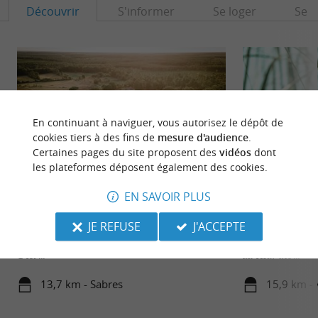
Découvrir
S'informer
Se loger
Se r
En continuant à naviguer, vous autorisez le dépôt de
cookies tiers à des fins de
mesure d'audience
.
Certaines pages du site proposent des
vidéos
dont
les plateformes déposent également des cookies.
EN SAVOIR PLUS
Écomusée de Marquèze
Réserve Naturelle
JE REFUSE
J'ACCEPTE
L’Écomusée de Marquèze a été créé en 1969 par le
À mi-chemin entre
Parc naturel régional des Landes de Gascogne.
Marsan, la Réserv
C’est ...
au cœur des ...
13,7 km - Sabres
15,9 km - 