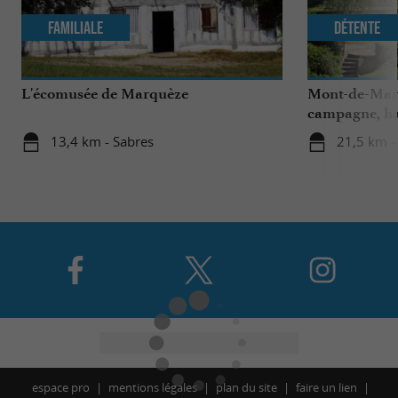
Familiale
Détente
L'écomusée de Marquèze
Mont-de-Marsa
campagne, ha
Landes
13,4 km - Sabres
21,5 km 
espace pro
mentions légales
plan du site
faire un lien