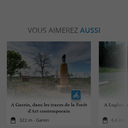
VOUS AIMEREZ
AUSSI
A Garein, dans les traces de la Forêt
A Luglon, à
d'Art contemporain
322 m - Garein
6,6 km -