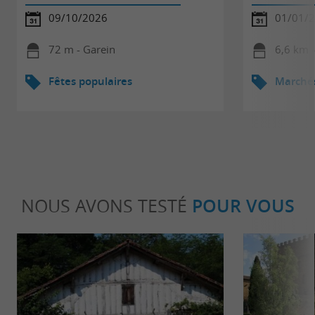
09/10/2026
01/01/2
72 m - Garein
6,6 km 
Fêtes populaires
Marché
NOUS AVONS TESTÉ
POUR VOUS