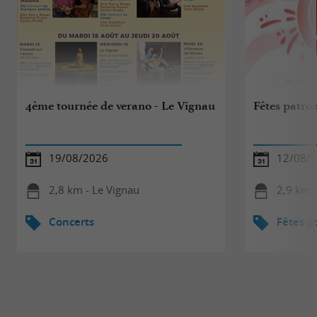
4ème tournée de verano - Le Vignau
Fêtes patro
19/08/2026
12/08/2
2,8 km - Le Vignau
2,9 km -
Concerts
Fêtes p