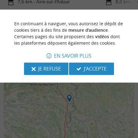
7,6 km - Aire-sur-l'Adour
8,0 km - A
En continuant à naviguer, vous autorisez le dépôt de
cookies tiers à des fins de
mesure d'audience
.
Certaines pages du site proposent des
vidéos
dont
les plateformes déposent également des cookies.
EN SAVOIR PLUS
JE REFUSE
J'ACCEPTE