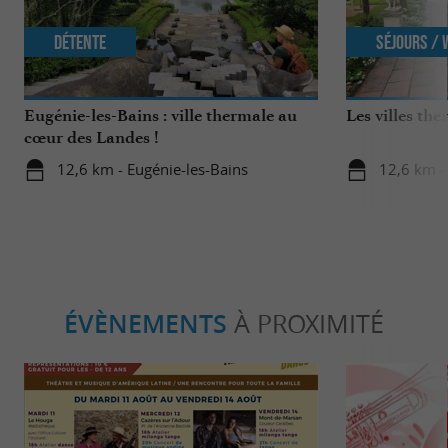
Détente
Séjours /
Eugénie-les-Bains : ville thermale au
Les villes th
cœur des Landes !
12,6 km - Eugénie-les-Bains
12,6 km -
ÉVÈNEMENTS
À PROXIMITÉ