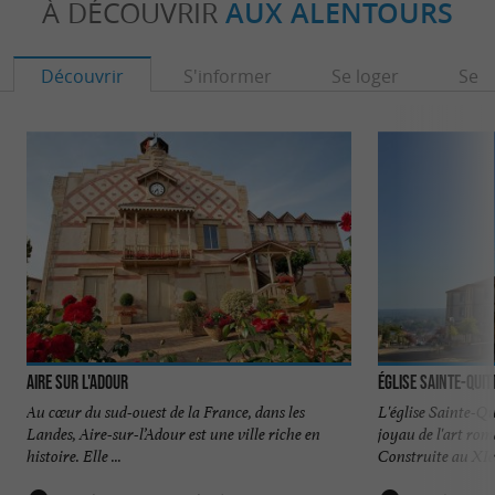
À DÉCOUVRIR
AUX ALENTOURS
Découvrir
S'informer
Se loger
Se r
Aire sur l'Adour
Église Sainte-Quitt
Au cœur du sud-ouest de la France, dans les
L'église Sainte-Qu
Landes, Aire-sur-l’Adour est une ville riche en
joyau de l'art rom
histoire. Elle ...
Construite au XIe 