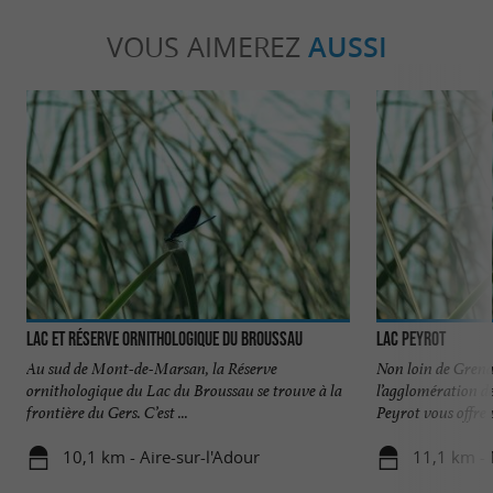
VOUS AIMEREZ
AUSSI
Lac et réserve ornithologique du Broussau
Lac Peyrot
Au sud de Mont-de-Marsan, la Réserve
Non loin de Grena
ornithologique du Lac du Broussau se trouve à la
l’agglomération 
frontière du Gers. C’est ...
Peyrot vous offre u
10,1 km - Aire-sur-l'Adour
11,1 km -