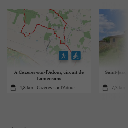
A Cazeres-sur-l'Adour, circuit de
Saint-Jacq
Lamensans
4,8 km - Cazères-sur-l'Adour
7,3 km -