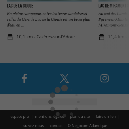
Lac de la Gioule
Lac de Miramont 
En pleine campagne, entre les terres landaises et
Au sud des Landes,
celles du Gers, le Lac de la Gioule est un beau plan
Pyrénées-Atlantiqu
d’eau en ...
Miramont-Sensacq 
10,1 km - Cazères-sur-l'Adour
11,4 km -
espace pro
mentions légales
plan du site
faire un lien
suivez-nous
contact
©
Negocom Atlantique