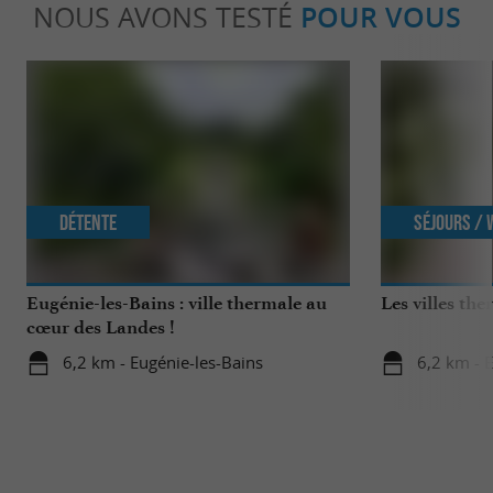
NOUS AVONS TESTÉ
POUR VOUS
Détente
Séjours /
Eugénie-les-Bains : ville thermale au
Les villes th
cœur des Landes !
6,2 km - Eugénie-les-Bains
6,2 km - 