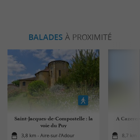
BALADES
À PROXIMITÉ
Saint-Jacques-de-Compostelle : la
A Cazeres-
voie du Puy
3,8 km - Aire-sur-l'Adour
8,7 km -