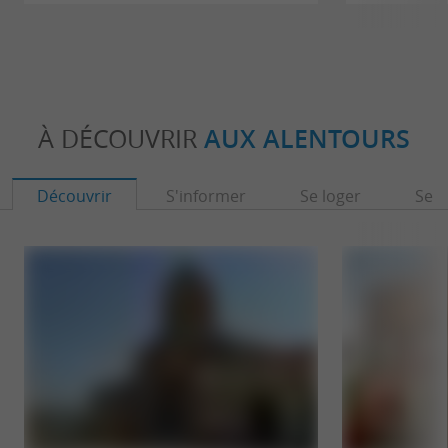
À DÉCOUVRIR
AUX ALENTOURS
Découvrir
S'informer
Se loger
Se r