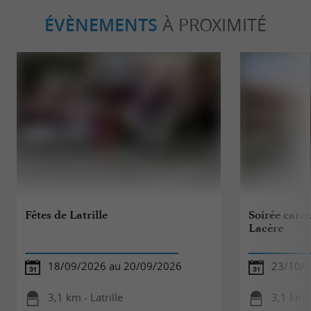
ÉVÈNEMENTS
À PROXIMITÉ
Fêtes de Latrille
Soirée carc
Lacère
18/09/2026 au 20/09/2026
23/10/
3,1 km - Latrille
3,1 km 