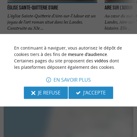
Église Sainte-Quitterie d'Aire
Aire sur l'Adour
L'église Sainte-Quitterie d'Aire-sur-l'Adour est un
Au cœur du sud-oue
joyau de l'art roman situé dans les Landes.
Landes, Aire-sur-l
Construite au XIe ...
histoire. Elle ...
3,1 km - Aire-sur-l'Adour
3,7 km - A
En continuant à naviguer, vous autorisez le dépôt de
cookies tiers à des fins de
mesure d'audience
.
Certaines pages du site proposent des
vidéos
dont
les plateformes déposent également des cookies.
EN SAVOIR PLUS
JE REFUSE
J'ACCEPTE