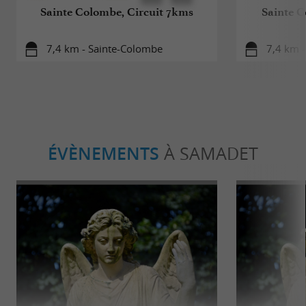
Sainte Colombe, Circuit 7kms
Sainte C
7,4 km - Sainte-Colombe
7,4 km 
ÉVÈNEMENTS
À SAMADET