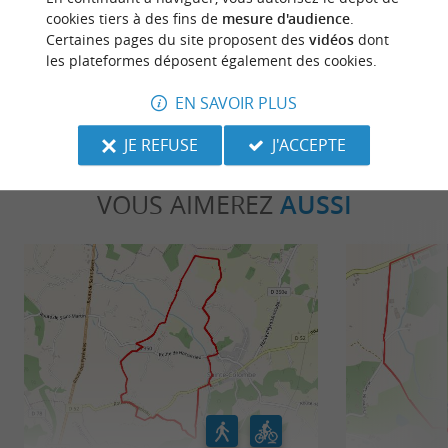
vallonnées et ...
séculaire autour ..
cookies tiers à des fins de
mesure d'audience
.
Certaines pages du site proposent des
vidéos
dont
102 m - Samadet
2,0 km - 
les plateformes déposent également des cookies.
EN SAVOIR PLUS
JE REFUSE
J'ACCEPTE
VOUS AIMEREZ
AUSSI