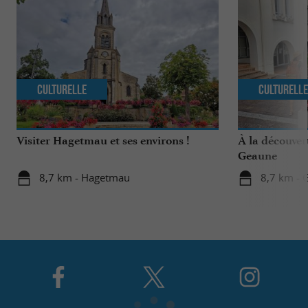
Culturelle
Culturell
Visiter Hagetmau et ses environs !
À la découver
Geaune
8,7 km - Hagetmau
8,7 km - 