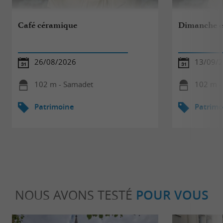
Café céramique
Dimanche e
26/08/2026
13/09/
102 m - Samadet
102 m -
Patrimoine
Patrimo
NOUS AVONS TESTÉ
POUR VOUS