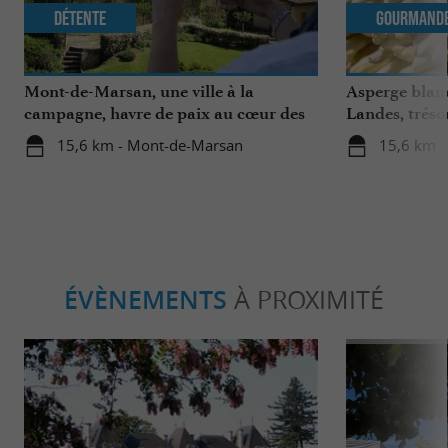
Détente
Gourmand
Mont-de-Marsan, une ville à la
Asperge blanc
campagne, havre de paix au cœur des
Landes, tréso
Landes
région
15,6 km - Mont-de-Marsan
15,6 km 
ÉVÈNEMENTS
À PROXIMITÉ