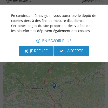
offre une balade ...
passerez une ...
2,3 km - Arthez-d'Armagnac
8,3 km - S
En continuant à naviguer, vous autorisez le dépôt de
cookies tiers à des fins de
mesure d'audience
.
Certaines pages du site proposent des
vidéos
dont
les plateformes déposent également des cookies.
EN SAVOIR PLUS
JE REFUSE
J'ACCEPTE