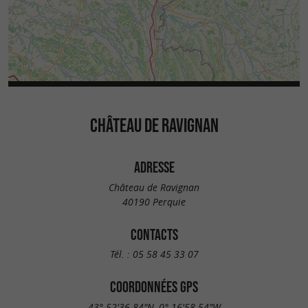
CHÂTEAU DE RAVIGNAN
ADRESSE
Château de Ravignan
40190 Perquie
CONTACTS
Tél. :
05 58 45 33 07
COORDONNÉES GPS
43° 52'36.84"N, 0° 16'58.54"W