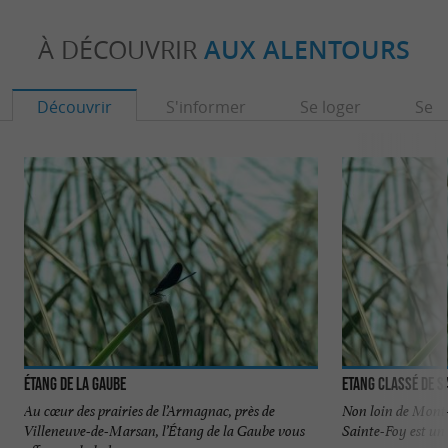
À DÉCOUVRIR
AUX ALENTOURS
Découvrir
S'informer
Se loger
Se r
Étang de la Gaube
Etang classé de S
Au cœur des prairies de l’Armagnac, près de
Non loin de Mont-
Villeneuve-de-Marsan, l’Étang de la Gaube vous
Sainte-Foy est un 