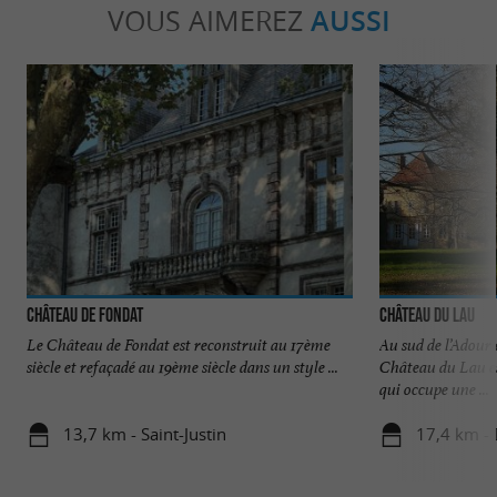
VOUS AIMEREZ
AUSSI
Château de Fondat
Château du Lau
Le Château de Fondat est reconstruit au 17ème
Au sud de l’Adour
siècle et refaçadé au 19ème siècle dans un style ...
Château du Lau es
qui occupe une ...
13,7 km - Saint-Justin
17,4 km -