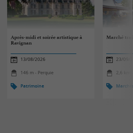
Après-midi et soirée artistique à
Marché trad
Ravignan
13/08/2026
23/09/
146 m - Perquie
2,6 km 
Patrimoine
Marché