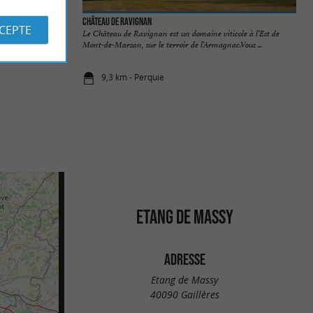
Château de Ravignan
CCEPTE
mond est un petit
Le Château de Ravignan est un domaine viticole à l’Est de
Mont-de-Marsan, sur le terroir de l’Armagnac.Vous ...
9,3 km - Perquie
ETANG DE MASSY
ADRESSE
Etang de Massy
40090 Gaillères