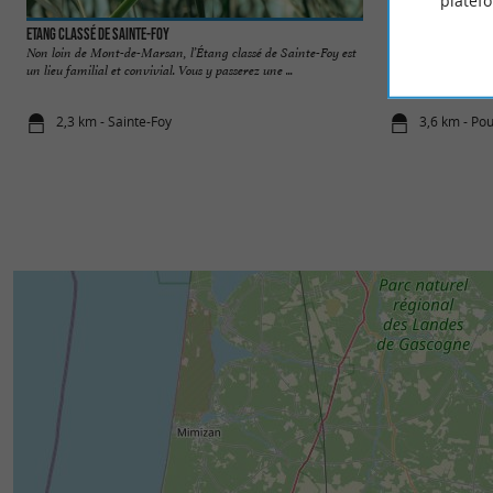
platef
Etang classé de Sainte-Foy
Centre de Biodivers
Non loin de Mont-de-Marsan, l’Étang classé de Sainte-Foy est
Le Centre de Biodiv
un lieu familial et convivial. Vous y passerez une ...
d'expérimentation e
2,3 km - Sainte-Foy
3,6 km - Po