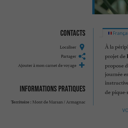
Contacts
França
À la péri
Localiser
projet de
Partager
propose de
Ajouter à mon carnet de voyage
journée en
instructiv
Informations pratiques
de pique-n
Mont de Marsan / Armagnac
Territoire :
VO