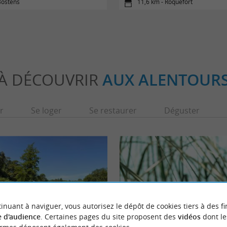
Bostens
11,6 km - Roquefort
À DÉCOUVRIR
AUX ALENTOUR
r
Se loger
Se restaurer
Déguster
inuant à naviguer, vous autorisez le dépôt de cookies tiers à des fi
 d'audience
. Certaines pages du site proposent des
vidéos
dont le