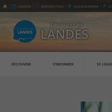
L'
AGENDA
ADRESSES
UTILES
GEO
LOCALISATION
L
Découvrez les
LANDES
DÉCOUVRIR
S'INFORMER
SE LOGE