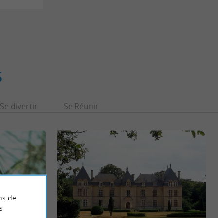
S
Se divertir
Se Réunir
ns de
s