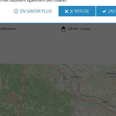
ormes déposent également des cookies.
ité Jean Rostand
Étang du Lamond
EN SAVOIR PLUS
JE REFUSE
J'A
ersité Jean Rostand est un lieu d'échanges,
Sur les terres de l’Armagnac, l’Étang du La
t d'animation consacré à la ...
plan d’eau, niché au cœur d’une forêt. Son ...
uydesseaux
6,8 km - Lacquy