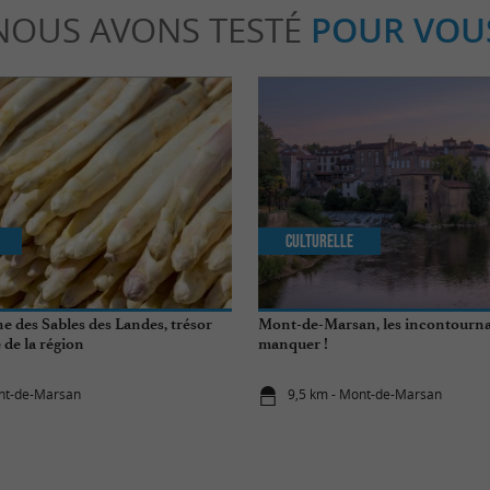
NOUS AVONS TESTÉ
POUR VOU
Culturelle
e des Sables des Landes, trésor
Mont-de-Marsan, les incontourna
de la région
manquer !
ont-de-Marsan
9,5 km - Mont-de-Marsan