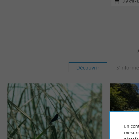
3,9 km - 
Découvrir
S'informe
En cont
mesure