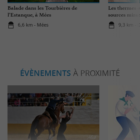
Balade dans les Tourbières de
Les thermes e
l’Estanque, à Mées
sources mirac
bien-être
6,6 km - Mées
9,3 km - 
ÉVÈNEMENTS
À PROXIMITÉ