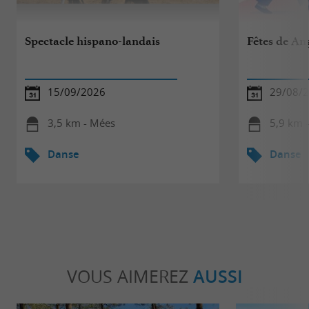
Spectacle hispano-landais
Fêtes de A
15/09/2026
29/08/
3,5 km - Mées
5,9 km 
Danse
Danse
VOUS AIMEREZ
AUSSI