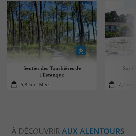
Sentier des Tourbières de
Sur le
l'Estanque
5,8 km - Mées
7,2 km -
À DÉCOUVRIR
AUX ALENTOURS