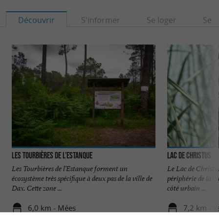
Découvrir
S'informer
Se loger
Se r
Les tourbières de l’Estanque
Lac de Christus
Les Tourbières de l’Estanque forment un
Le Lac de Christus
écosystème très spécifique à deux pas de la ville de
périphérie de la v
Dax. Cette zone ...
côté urbain ...
6,0 km - Mées
7,2 km - S