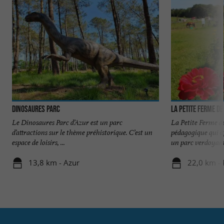
Dinosaures Parc
La petite ferme de
Le Dinosaures Parc d’Azur est un parc
La Petite Ferme d
d’attractions sur le thème préhistorique. C’est un
pédagogique qui of
espace de loisirs, ...
un parc verdoyant, 
13,8 km - Azur
22,0 km - 