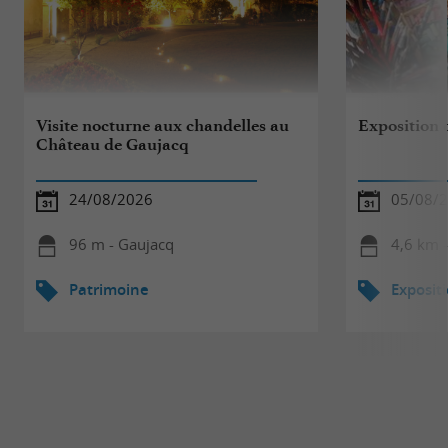
Visite nocturne aux chandelles au
Exposition 
Château de Gaujacq
24/08/2026
05/08/2
96 m - Gaujacq
4,6 km 
Patrimoine
Exposit