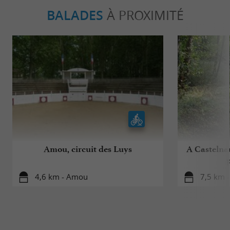
BALADES
À PROXIMITÉ
Amou, circuit des Luys
A Castelnau
4,6 km - Amou
7,5 km -