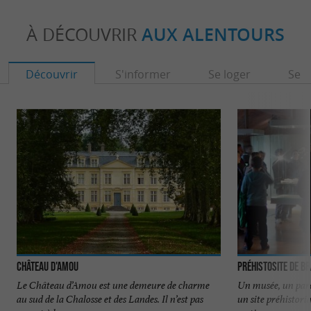
À DÉCOUVRIR
AUX ALENTOURS
Découvrir
S'informer
Se loger
Se r
Château d'Amou
PréhistoSite de 
Le Château d’Amou est une demeure de charme
Un musée, un parc
au sud de la Chalosse et des Landes. Il n’est pas
un site préhistori