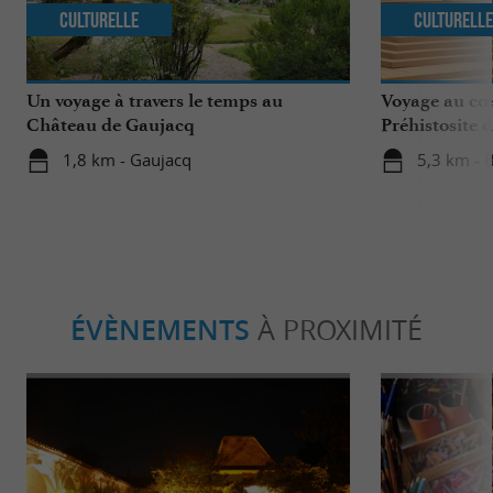
Culturelle
Culturell
Un voyage à travers le temps au
Voyage au cœu
Château de Gaujacq
Préhistosite 
Landes
1,8 km - Gaujacq
5,3 km -
ÉVÈNEMENTS
À PROXIMITÉ