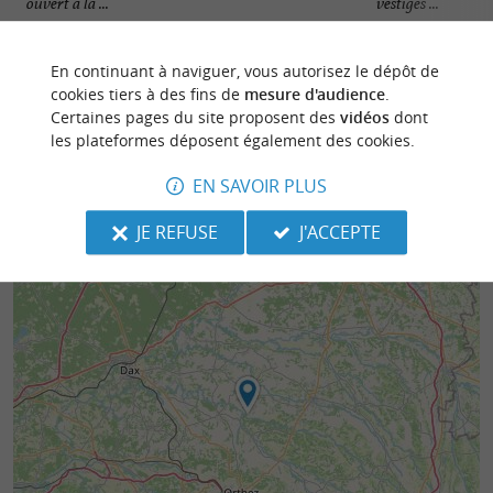
ouvert à la ...
vestiges ...
4,4 km - Amou
5,3 km - 
En continuant à naviguer, vous autorisez le dépôt de
cookies tiers à des fins de
mesure d'audience
.
Certaines pages du site proposent des
vidéos
dont
les plateformes déposent également des cookies.
EN SAVOIR PLUS
JE REFUSE
J'ACCEPTE