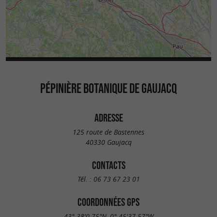
PÉPINIÈRE BOTANIQUE DE GAUJACQ
ADRESSE
125 route de Bastennes
40330 Gaujacq
CONTACTS
Tél. :
06 73 67 23 01
COORDONNÉES GPS
43° 38'0.75"N, 0° 45'37.57"W