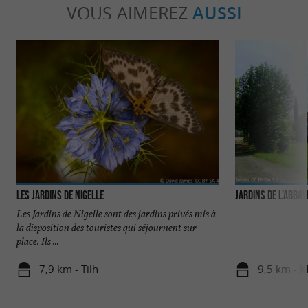
VOUS AIMEREZ
AUSSI
Les Jardins de Nigelle
Jardins de l'Abba
Les Jardins de Nigelle sont des jardins privés mis à
la disposition des touristes qui séjournent sur
place. Ils ...
7,9 km - Tilh
9,5 km - M