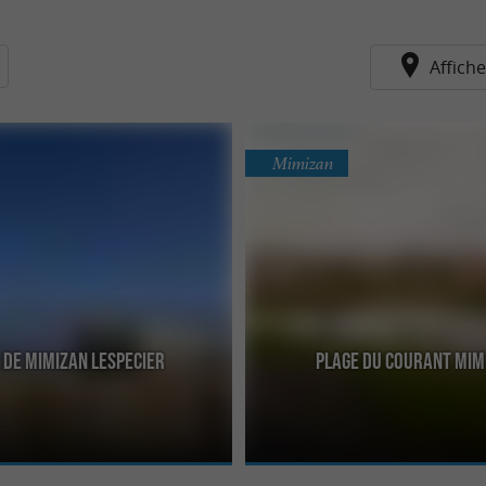
Affiche
Mimizan
 de Mimizan Lespecier
Plage du Courant Mim
 sauvage, de celles que l’on atteint
C’est une des plus belles plages des 
mérité ! 10 minutes de marche
se situe à l’embouchure entre l’océan
côtier ...