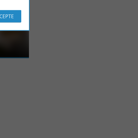
CCEPTE
n
ans les Landes
entre tous