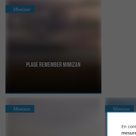
Mimizan
Plage Remember Mimizan
Située tout au nord de la commune, c’est aussi
comme ça qu’on l’appelle : la plage Nord. Elle est
sauvage et ...
Mimizan
Mimizan
En cont
mesure