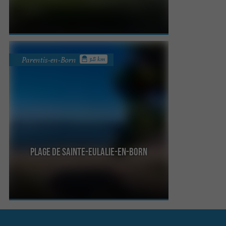
cœur d‘une biodiversité étonnante que l’on
découvre à ...
Parentis-en-Born
3.8 km
Plage de Sainte-Eulalie-en-Born
C’est un joli petit village, qui héberge cette plage,
propice à la pêche. Entouré de marais, c’est un ...