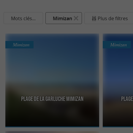
Mots clés...
Mimizan
Plus de filtres
Mimizan
Mimizan
Plage de la Garluche Mimizan
Plage
Les chiens sont autorisés sur cette plage, qui est
C’est une plage
située de manière centrale par rapport à la
après l’avoir 
station. On y ...
depuis le ...