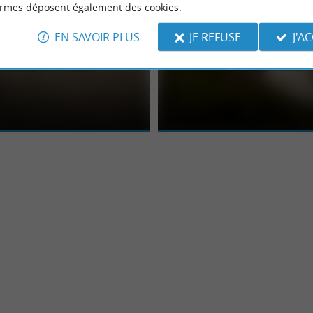
ormes déposent également des cookies.
EN SAVOIR PLUS
JE REFUSE
J'A
ge Nord de Mimizan
Plages de Mimiza
pour surfer et pêcher que pour se
Mimizan, c’est le lieu de vacances d
urs c’est interdit près de
par excellence. Cette commune conc
.
les attraits : la ...