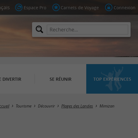
Espace Pro
Carnets de Voyage
Connexion
E DIVERTIR
SE RÉUNIR
TOP EXPÉRIENCES
Masquer la carte
ccueil
Tourisme
Découvrir
Plages des Landes
Mimizan