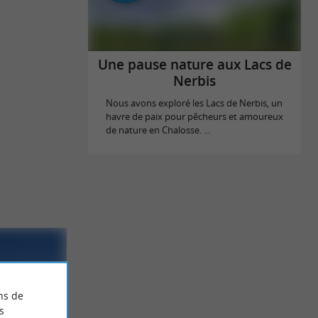
Une pause nature aux Lacs de
Nerbis
Nous avons exploré les Lacs de Nerbis, un
havre de paix pour pêcheurs et amoureux
de nature en Chalosse. ...
ns de
s