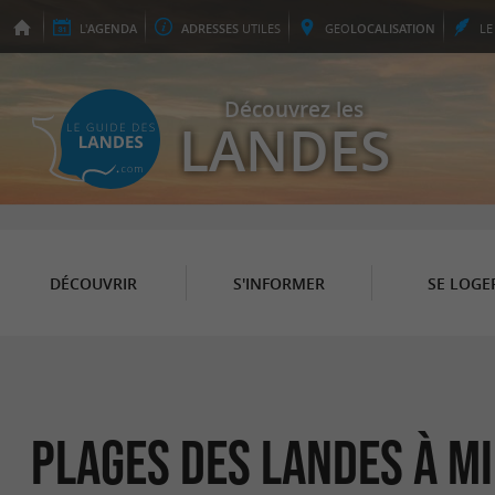
L'
AGENDA
ADRESSES
UTILES
GEO
LOCALISATION
L
Découvrez les
LANDES
DÉCOUVRIR
S'INFORMER
SE LOGE
Plages des Landes à M