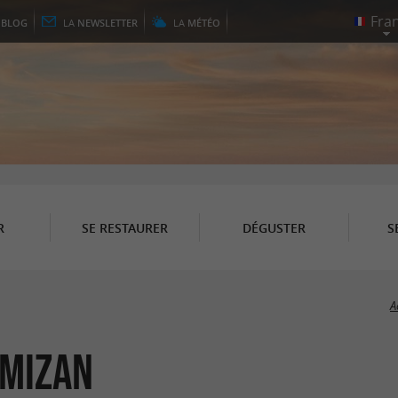
E
BLOG
LA
NEWSLETTER
LA
MÉTÉO
R
SE RESTAURER
DÉGUSTER
S
A
imizan