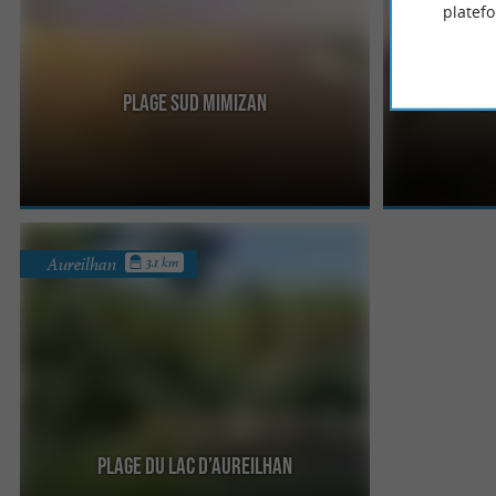
platef
Plage Sud Mimizan
Pla
Les surfeurs aiment cette plage, qui offre de
On y va plutôt 
belles vagues, mais aussi de bonnes prises pour
baigner, d’aille
les pêcheurs. Elle se ...
l’embouchure ..
Aureilhan
3.1 km
Plage du Lac d’Aureilhan
Le Lac d’Aureilhan est un délice, car il niché au