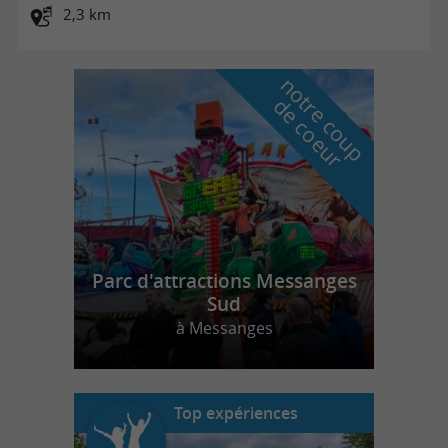
2,3 km
n
o
t
e
c
o
u
p
e
c
o
e
u
r
d
r
Parc d'attractions Messanges
Sud
à Messanges
Top expériences